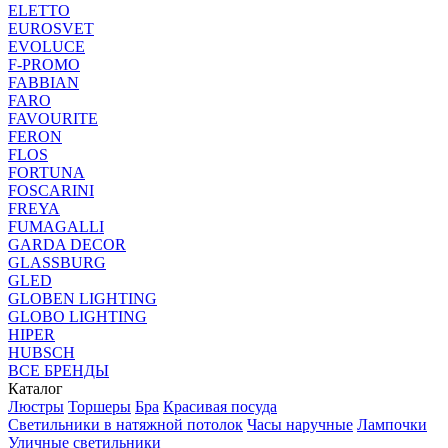
ELETTO
EUROSVET
EVOLUCE
F-PROMO
FABBIAN
FARO
FAVOURITE
FERON
FLOS
FORTUNA
FOSCARINI
FREYA
FUMAGALLI
GARDA DECOR
GLASSBURG
GLED
GLOBEN LIGHTING
GLOBO LIGHTING
HIPER
HUBSCH
ВСЕ БРЕНДЫ
Каталог
Люстры
Торшеры
Бра
Красивая посуда
Светильники в натяжной потолок
Часы наручные
Лампочки
Уличные светильники