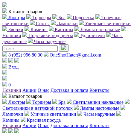
Каталог товаров
Люстры
Торшеры
Бра
Подсветка
Точечные
светильники
Споты
Лампочки
Уличные светильники
Звонки
Камины
Картины
Лампы настольные
Ночники
Подставки под цветы
Удлинители
Часы
деревянные
Часы наручные
8 (952) 956 80 30
OneShotHater@gmail.com
Вход
0
Новинки
Акции
О нас
Доставка и оплата
Контакты
Каталог товаров
Люстры
Торшеры
Бра
Светильники накладные
Светильники в натяжной потолок
Лампы настольные
Лампочки
Уличные светильники
Часы наручные
Камины
Красивая посуда
Новинки
Акции
О нас
Доставка и оплата
Контакты