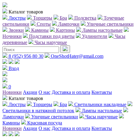
Каталог товаров
Люстры
Торшеры
Бра
Подсветка
Точечные
светильники
Споты
Лампочки
Уличные светильники
Звонки
Камины
Картины
Лампы настольные
Ночники
Подставки под цветы
Удлинители
Часы
деревянные
Часы наручные
8 (952) 956 80 30
OneShotHater@gmail.com
Вход
0
Новинки
Акции
О нас
Доставка и оплата
Контакты
Каталог товаров
Люстры
Торшеры
Бра
Светильники накладные
Светильники в натяжной потолок
Лампы настольные
Лампочки
Уличные светильники
Часы наручные
Камины
Красивая посуда
Новинки
Акции
О нас
Доставка и оплата
Контакты