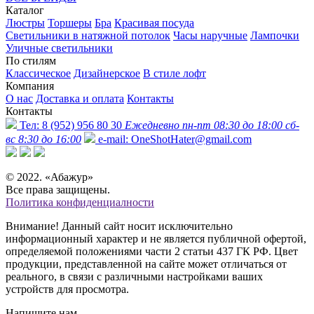
Каталог
Люстры
Торшеры
Бра
Красивая посуда
Светильники в натяжной потолок
Часы наручные
Лампочки
Уличные светильники
По стилям
Классическое
Дизайнерское
В стиле лофт
Компания
О нас
Доставка и оплата
Контакты
Контакты
Тел:
8 (952) 956 80 30
Ежедневно пн-пт 08:30 до 18:00 сб-
вс 8:30 до 16:00
e-mail:
OneShotHater@gmail.com
© 2022. «Абажур»
Все права защищены.
Политика конфиденциалности
Внимание! Данный сайт носит исключительно
информационный характер и не является публичной офертой,
определяемой положениями части 2 статьи 437 ГК РФ. Цвет
продукции, представленной на сайте может отличаться от
реального, в связи с различными настройками ваших
устройств для просмотра.
Напишите нам