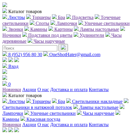
Каталог товаров
Люстры
Торшеры
Бра
Подсветка
Точечные
светильники
Споты
Лампочки
Уличные светильники
Звонки
Камины
Картины
Лампы настольные
Ночники
Подставки под цветы
Удлинители
Часы
деревянные
Часы наручные
8 (952) 956 80 30
OneShotHater@gmail.com
Вход
0
Новинки
Акции
О нас
Доставка и оплата
Контакты
Каталог товаров
Люстры
Торшеры
Бра
Светильники накладные
Светильники в натяжной потолок
Лампы настольные
Лампочки
Уличные светильники
Часы наручные
Камины
Красивая посуда
Новинки
Акции
О нас
Доставка и оплата
Контакты