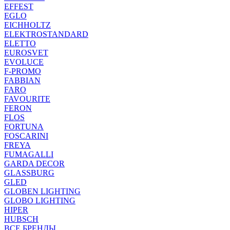
EFFEST
EGLO
EICHHOLTZ
ELEKTROSTANDARD
ELETTO
EUROSVET
EVOLUCE
F-PROMO
FABBIAN
FARO
FAVOURITE
FERON
FLOS
FORTUNA
FOSCARINI
FREYA
FUMAGALLI
GARDA DECOR
GLASSBURG
GLED
GLOBEN LIGHTING
GLOBO LIGHTING
HIPER
HUBSCH
ВСЕ БРЕНДЫ