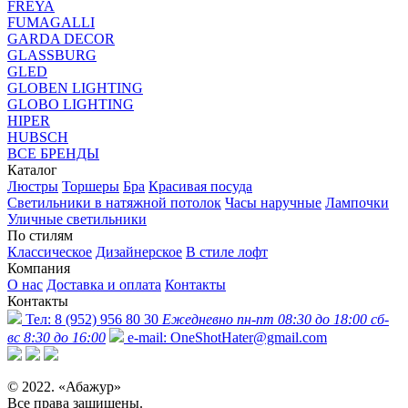
FREYA
FUMAGALLI
GARDA DECOR
GLASSBURG
GLED
GLOBEN LIGHTING
GLOBO LIGHTING
HIPER
HUBSCH
ВСЕ БРЕНДЫ
Каталог
Люстры
Торшеры
Бра
Красивая посуда
Светильники в натяжной потолок
Часы наручные
Лампочки
Уличные светильники
По стилям
Классическое
Дизайнерское
В стиле лофт
Компания
О нас
Доставка и оплата
Контакты
Контакты
Тел:
8 (952) 956 80 30
Ежедневно пн-пт 08:30 до 18:00 сб-
вс 8:30 до 16:00
e-mail:
OneShotHater@gmail.com
© 2022. «Абажур»
Все права защищены.