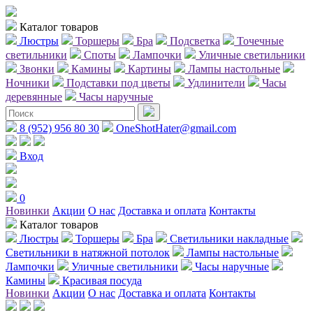
Каталог товаров
Люстры
Торшеры
Бра
Подсветка
Точечные
светильники
Споты
Лампочки
Уличные светильники
Звонки
Камины
Картины
Лампы настольные
Ночники
Подставки под цветы
Удлинители
Часы
деревянные
Часы наручные
8 (952) 956 80 30
OneShotHater@gmail.com
Вход
0
Новинки
Акции
О нас
Доставка и оплата
Контакты
Каталог товаров
Люстры
Торшеры
Бра
Светильники накладные
Светильники в натяжной потолок
Лампы настольные
Лампочки
Уличные светильники
Часы наручные
Камины
Красивая посуда
Новинки
Акции
О нас
Доставка и оплата
Контакты