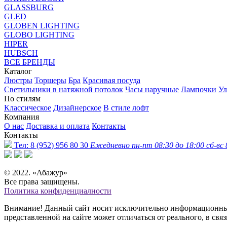
GLASSBURG
GLED
GLOBEN LIGHTING
GLOBO LIGHTING
HIPER
HUBSCH
ВСЕ БРЕНДЫ
Каталог
Люстры
Торшеры
Бра
Красивая посуда
Светильники в натяжной потолок
Часы наручные
Лампочки
Ул
По стилям
Классическое
Дизайнерское
В стиле лофт
Компания
О нас
Доставка и оплата
Контакты
Контакты
Тел:
8 (952) 956 80 30
Ежедневно пн-пт 08:30 до 18:00 сб-вс 
© 2022. «Абажур»
Все права защищены.
Политика конфиденциалности
Внимание! Данный сайт носит исключительно информационный 
представленной на сайте может отличаться от реального, в св