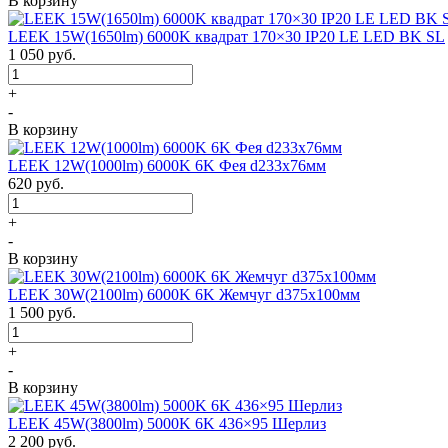
В корзину
LEEK 15W(1650lm) 6000K квадрат 170×30 IP20 LE LED BK SL
1 050
руб.
+
-
В корзину
LEEK 12W(1000lm) 6000K 6K Фея d233x76мм
620
руб.
+
-
В корзину
LEEK 30W(2100lm) 6000K 6K Жемчуг d375x100мм
1 500
руб.
+
-
В корзину
LEEK 45W(3800lm) 5000K 6K 436×95 Шерлиз
2 200
руб.