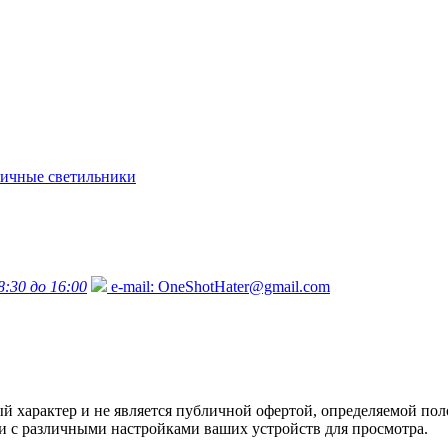
ичные светильники
8:30 до 16:00
e-mail:
OneShotHater@gmail.com
характер и не является публичной офертой, определяемой поло
язи с различными настройками ваших устройств для просмотра.