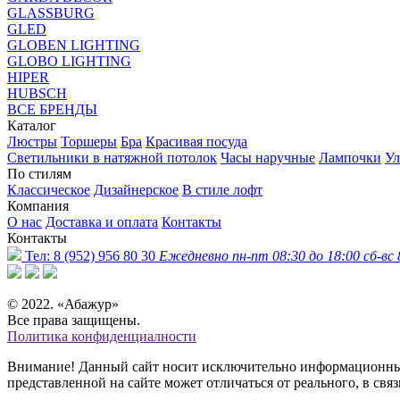
GLASSBURG
GLED
GLOBEN LIGHTING
GLOBO LIGHTING
HIPER
HUBSCH
ВСЕ БРЕНДЫ
Каталог
Люстры
Торшеры
Бра
Красивая посуда
Светильники в натяжной потолок
Часы наручные
Лампочки
Ул
По стилям
Классическое
Дизайнерское
В стиле лофт
Компания
О нас
Доставка и оплата
Контакты
Контакты
Тел:
8 (952) 956 80 30
Ежедневно пн-пт 08:30 до 18:00 сб-вс 
© 2022. «Абажур»
Все права защищены.
Политика конфиденциалности
Внимание! Данный сайт носит исключительно информационный 
представленной на сайте может отличаться от реального, в св