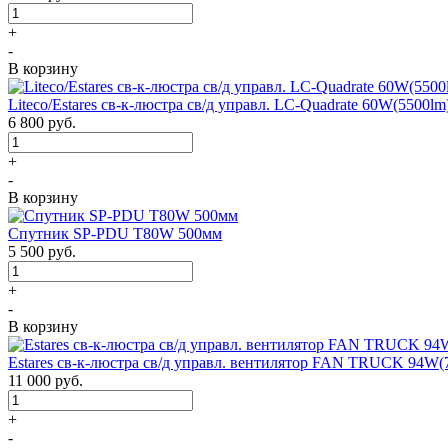
+
-
В корзину
Liteco/Estares св-к-люстра св/д управл. LC-Quadrate 60W(5500
6 800
руб.
+
-
В корзину
Спутник SP-PDU T80W 500мм
5 500
руб.
+
-
В корзину
Estares св-к-люстра св/д управл. вентилятор FAN TRUCK 94W(
11 000
руб.
+
-