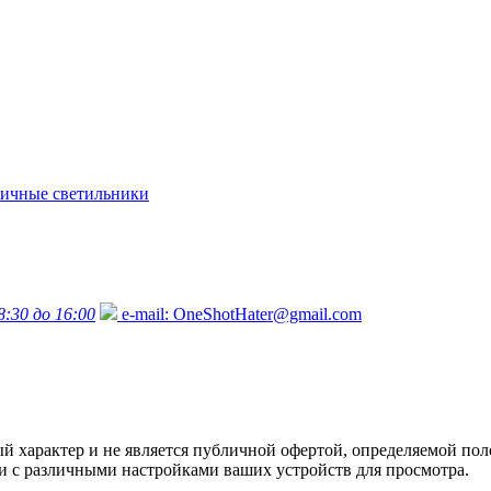
ичные светильники
8:30 до 16:00
e-mail:
OneShotHater@gmail.com
характер и не является публичной офертой, определяемой поло
язи с различными настройками ваших устройств для просмотра.