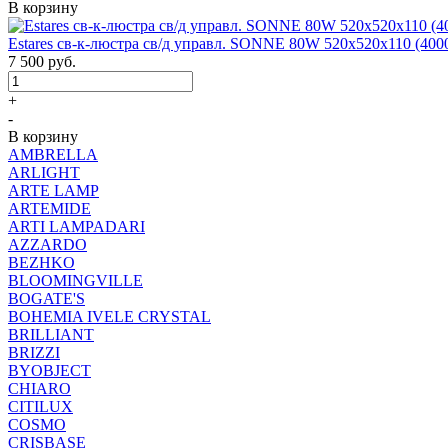
В корзину
Estares св-к-люстра св/д управл. SONNE 80W 520x520x110 (4000
7 500
руб.
+
-
В корзину
AMBRELLA
ARLIGHT
ARTE LAMP
ARTEMIDE
ARTI LAMPADARI
AZZARDO
BEZHKO
BLOOMINGVILLE
BOGATE'S
BOHEMIA IVELE CRYSTAL
BRILLIANT
BRIZZI
BYOBJECT
CHIARO
CITILUX
COSMO
CRISBASE