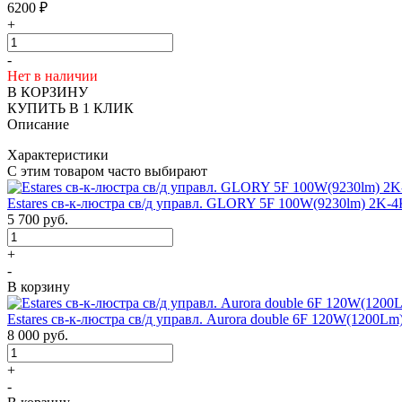
6200
₽
+
-
Нет в наличии
В КОРЗИНУ
КУПИТЬ В 1 КЛИК
Описание
Характеристики
С этим товаром часто выбирают
Estares св-к-люстра св/д управл. GLORY 5F 100W(9230lm) 2K-
5 700
руб.
+
-
В корзину
Estares св-к-люстра св/д управл. Aurora double 6F 120W(1200L
8 000
руб.
+
-