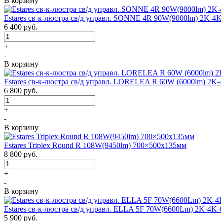
В корзину
Estares св-к-люстра св/д управл. SONNE 4R 90W(9000lm) 2K-4
6 400
руб.
+
-
В корзину
Estares св-к-люстра св/д управл. LORELEA R 60W (6000lm) 2K
6 800
руб.
+
-
В корзину
Estares Triplex Round R 108W(9450lm) 700×500х135мм
8 800
руб.
+
-
В корзину
Estares св-к-люстра св/д управл. ELLA 5F 70W(6600Lm) 2K-4K-
5 900
руб.