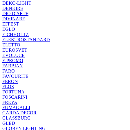
DEKO-LIGHT
DENKIRS
DIO D'ARTE
DIVINARE
EFFEST
EGLO
EICHHOLTZ
ELEKTROSTANDARD
ELETTO
EUROSVET
EVOLUCE
F-PROMO
FABBIAN
FARO
FAVOURITE
FERON
FLOS
FORTUNA
FOSCARINI
FREYA
FUMAGALLI
GARDA DECOR
GLASSBURG
GLED
GLOBEN LIGHTING