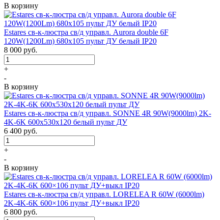
В корзину
Estares св-к-люстра св/д управл. Aurora double 6F
120W(1200Lm) 680х105 пульт ДУ белый IP20
8 000
руб.
+
-
В корзину
Estares св-к-люстра св/д управл. SONNE 4R 90W(9000lm) 2K-
4K-6K 600x530x120 белый пульт ДУ
6 400
руб.
+
-
В корзину
Estares св-к-люстра св/д управл. LORELEA R 60W (6000lm)
2K-4K-6K 600×106 пульт ДУ+выкл IP20
6 800
руб.