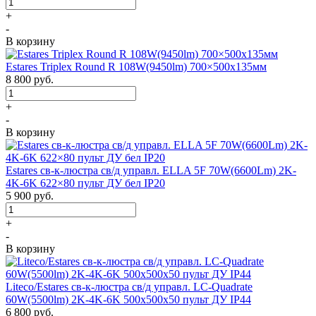
+
-
В корзину
Estares Triplex Round R 108W(9450lm) 700×500х135мм
8 800
руб.
+
-
В корзину
Estares св-к-люстра св/д управл. ELLA 5F 70W(6600Lm) 2K-
4K-6K 622×80 пульт ДУ бел IP20
5 900
руб.
+
-
В корзину
Liteco/Estares св-к-люстра св/д управл. LC-Quadrate
60W(5500lm) 2K-4K-6K 500x500x50 пульт ДУ IP44
6 800
руб.