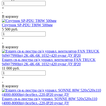
+
-
В корзину
Спутник SP-PDU T80W 500мм
5 500
руб.
+
-
В корзину
Estares св-к-люстра св/д управл. вентилятор FAN TRUCK
94W(7990lm) 2K-4K-6K 1032×420 пульт ДУ IP20
11 000
руб.
+
-
В корзину
Estares св-к-люстра св/д управл. SONNE 80W 520x520x110
(4000-8000lm) бел/бел.-220-IP20 пульт ДУ