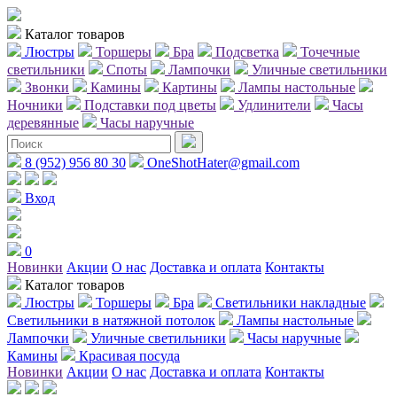
Каталог товаров
Люстры
Торшеры
Бра
Подсветка
Точечные
светильники
Споты
Лампочки
Уличные светильники
Звонки
Камины
Картины
Лампы настольные
Ночники
Подставки под цветы
Удлинители
Часы
деревянные
Часы наручные
8 (952) 956 80 30
OneShotHater@gmail.com
Вход
0
Новинки
Акции
О нас
Доставка и оплата
Контакты
Каталог товаров
Люстры
Торшеры
Бра
Светильники накладные
Светильники в натяжной потолок
Лампы настольные
Лампочки
Уличные светильники
Часы наручные
Камины
Красивая посуда
Новинки
Акции
О нас
Доставка и оплата
Контакты