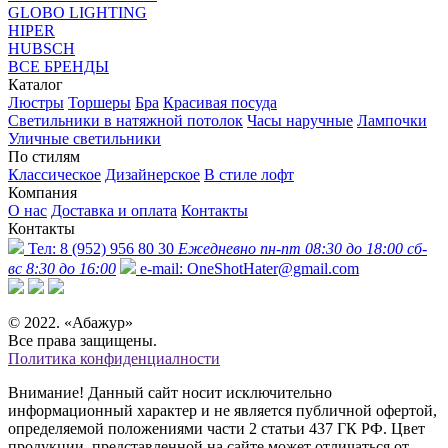
GLOBO LIGHTING
HIPER
HUBSCH
ВСЕ БРЕНДЫ
Каталог
Люстры
Торшеры
Бра
Красивая посуда
Светильники в натяжной потолок
Часы наручные
Лампочки
Уличные светильники
По стилям
Классическое
Дизайнерское
В стиле лофт
Компания
О нас
Доставка и оплата
Контакты
Контакты
Тел:
8 (952) 956 80 30
Ежедневно пн-пт 08:30 до 18:00 сб-
вс 8:30 до 16:00
e-mail:
OneShotHater@gmail.com
© 2022. «Абажур»
Все права защищены.
Политика конфиденциалности
Внимание! Данный сайт носит исключительно
информационный характер и не является публичной офертой,
определяемой положениями части 2 статьи 437 ГК РФ. Цвет
продукции, представленной на сайте может отличаться от