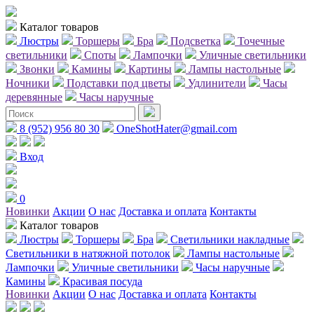
Каталог товаров
Люстры
Торшеры
Бра
Подсветка
Точечные
светильники
Споты
Лампочки
Уличные светильники
Звонки
Камины
Картины
Лампы настольные
Ночники
Подставки под цветы
Удлинители
Часы
деревянные
Часы наручные
8 (952) 956 80 30
OneShotHater@gmail.com
Вход
0
Новинки
Акции
О нас
Доставка и оплата
Контакты
Каталог товаров
Люстры
Торшеры
Бра
Светильники накладные
Светильники в натяжной потолок
Лампы настольные
Лампочки
Уличные светильники
Часы наручные
Камины
Красивая посуда
Новинки
Акции
О нас
Доставка и оплата
Контакты