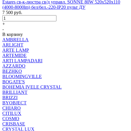
Estares св-к-люстра св/д управл. SONNE 80W 520x520x110
(4000-8000lm) бел/бел.-220-IP20 пульт ДУ
7 500
руб.
+
-
В корзину
AMBRELLA
ARLIGHT
ARTE LAMP
ARTEMIDE
ARTI LAMPADARI
AZZARDO
BEZHKO
BLOOMINGVILLE
BOGATE'S
BOHEMIA IVELE CRYSTAL
BRILLIANT
BRIZZI
BYOBJECT
CHIARO
CITILUX
COSMO
CRISBASE
CRYSTAL LUX