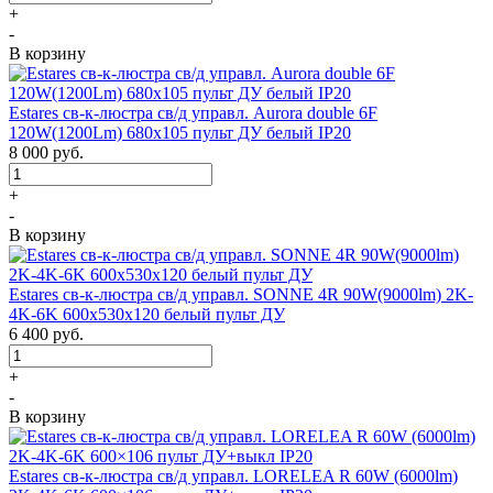
+
-
В корзину
Estares св-к-люстра св/д управл. Aurora double 6F
120W(1200Lm) 680х105 пульт ДУ белый IP20
8 000
руб.
+
-
В корзину
Estares св-к-люстра св/д управл. SONNE 4R 90W(9000lm) 2K-
4K-6K 600x530x120 белый пульт ДУ
6 400
руб.
+
-
В корзину
Estares св-к-люстра св/д управл. LORELEA R 60W (6000lm)