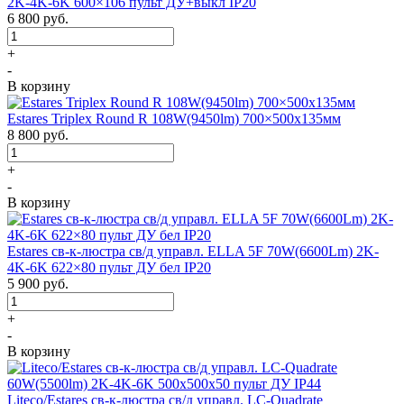
2K-4K-6K 600×106 пульт ДУ+выкл IP20
6 800
руб.
+
-
В корзину
Estares Triplex Round R 108W(9450lm) 700×500х135мм
8 800
руб.
+
-
В корзину
Estares св-к-люстра св/д управл. ELLA 5F 70W(6600Lm) 2K-
4K-6K 622×80 пульт ДУ бел IP20
5 900
руб.
+
-
В корзину
Liteco/Estares св-к-люстра св/д управл. LC-Quadrate