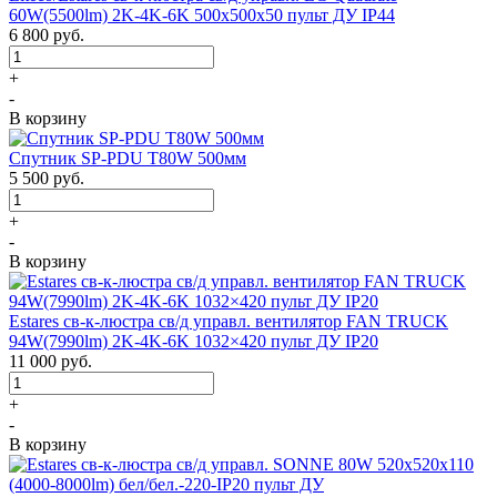
60W(5500lm) 2K-4K-6K 500x500x50 пульт ДУ IP44
6 800
руб.
+
-
В корзину
Спутник SP-PDU T80W 500мм
5 500
руб.
+
-
В корзину
Estares св-к-люстра св/д управл. вентилятор FAN TRUCK
94W(7990lm) 2K-4K-6K 1032×420 пульт ДУ IP20
11 000
руб.
+
-
В корзину