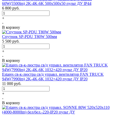
60W(5500lm) 2K-4K-6K 500x500x50 пульт ДУ IP44
6 800
руб.
+
-
В корзину
Спутник SP-PDU T80W 500мм
5 500
руб.
+
-
В корзину
Estares св-к-люстра св/д управл. вентилятор FAN TRUCK
94W(7990lm) 2K-4K-6K 1032×420 пульт ДУ IP20
11 000
руб.
+
-
В корзину