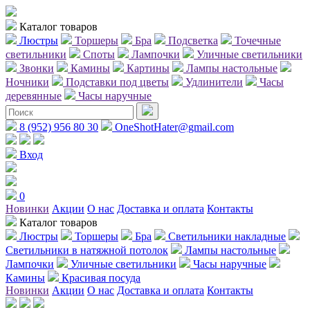
Каталог товаров
Люстры
Торшеры
Бра
Подсветка
Точечные
светильники
Споты
Лампочки
Уличные светильники
Звонки
Камины
Картины
Лампы настольные
Ночники
Подставки под цветы
Удлинители
Часы
деревянные
Часы наручные
8 (952) 956 80 30
OneShotHater@gmail.com
Вход
0
Новинки
Акции
О нас
Доставка и оплата
Контакты
Каталог товаров
Люстры
Торшеры
Бра
Светильники накладные
Светильники в натяжной потолок
Лампы настольные
Лампочки
Уличные светильники
Часы наручные
Камины
Красивая посуда
Новинки
Акции
О нас
Доставка и оплата
Контакты