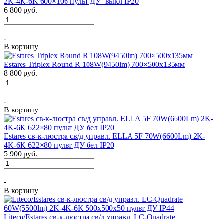
2K-4K-6K 600×106 пульт ДУ+выкл IP20
6 800
руб.
+
-
В корзину
Estares Triplex Round R 108W(9450lm) 700×500х135мм
8 800
руб.
+
-
В корзину
Estares св-к-люстра св/д управл. ELLA 5F 70W(6600Lm) 2K-
4K-6K 622×80 пульт ДУ бел IP20
5 900
руб.
+
-
В корзину
Liteco/Estares св-к-люстра св/д управл. LC-Quadrate