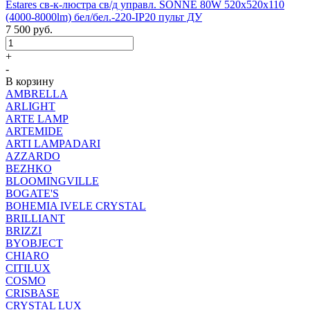
Estares св-к-люстра св/д управл. SONNE 80W 520x520x110
(4000-8000lm) бел/бел.-220-IP20 пульт ДУ
7 500
руб.
+
-
В корзину
AMBRELLA
ARLIGHT
ARTE LAMP
ARTEMIDE
ARTI LAMPADARI
AZZARDO
BEZHKO
BLOOMINGVILLE
BOGATE'S
BOHEMIA IVELE CRYSTAL
BRILLIANT
BRIZZI
BYOBJECT
CHIARO
CITILUX
COSMO
CRISBASE
CRYSTAL LUX