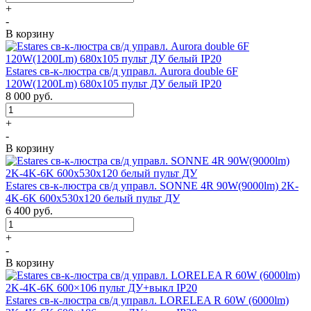
+
-
В корзину
Estares св-к-люстра св/д управл. Aurora double 6F
120W(1200Lm) 680х105 пульт ДУ белый IP20
8 000
руб.
+
-
В корзину
Estares св-к-люстра св/д управл. SONNE 4R 90W(9000lm) 2K-
4K-6K 600x530x120 белый пульт ДУ
6 400
руб.
+
-
В корзину
Estares св-к-люстра св/д управл. LORELEA R 60W (6000lm)