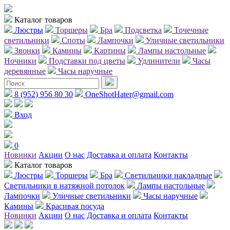
Каталог товаров
Люстры
Торшеры
Бра
Подсветка
Точечные
светильники
Споты
Лампочки
Уличные светильники
Звонки
Камины
Картины
Лампы настольные
Ночники
Подставки под цветы
Удлинители
Часы
деревянные
Часы наручные
8 (952) 956 80 30
OneShotHater@gmail.com
Вход
0
Новинки
Акции
О нас
Доставка и оплата
Контакты
Каталог товаров
Люстры
Торшеры
Бра
Светильники накладные
Светильники в натяжной потолок
Лампы настольные
Лампочки
Уличные светильники
Часы наручные
Камины
Красивая посуда
Новинки
Акции
О нас
Доставка и оплата
Контакты