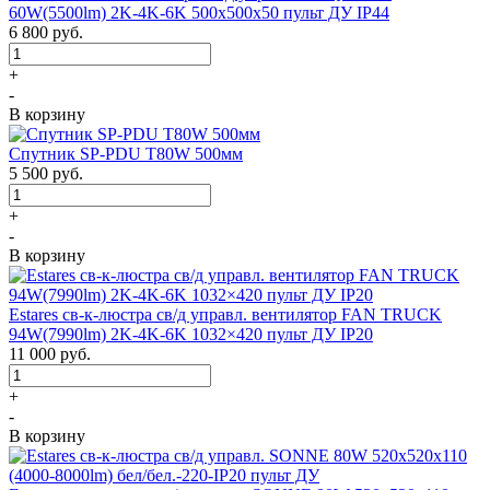
60W(5500lm) 2K-4K-6K 500x500x50 пульт ДУ IP44
6 800
руб.
+
-
В корзину
Спутник SP-PDU T80W 500мм
5 500
руб.
+
-
В корзину
Estares св-к-люстра св/д управл. вентилятор FAN TRUCK
94W(7990lm) 2K-4K-6K 1032×420 пульт ДУ IP20
11 000
руб.
+
-
В корзину