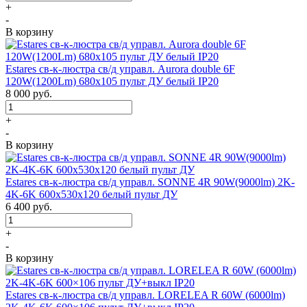
+
-
В корзину
Estares св-к-люстра св/д управл. Aurora double 6F
120W(1200Lm) 680х105 пульт ДУ белый IP20
8 000
руб.
+
-
В корзину
Estares св-к-люстра св/д управл. SONNE 4R 90W(9000lm) 2K-
4K-6K 600x530x120 белый пульт ДУ
6 400
руб.
+
-
В корзину
Estares св-к-люстра св/д управл. LORELEA R 60W (6000lm)