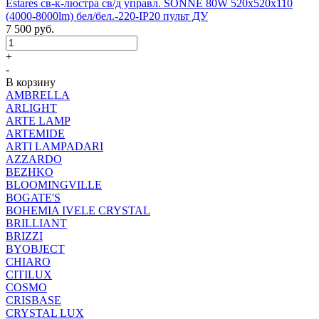
Estares св-к-люстра св/д управл. SONNE 80W 520x520x110
(4000-8000lm) бел/бел.-220-IP20 пульт ДУ
7 500
руб.
+
-
В корзину
AMBRELLA
ARLIGHT
ARTE LAMP
ARTEMIDE
ARTI LAMPADARI
AZZARDO
BEZHKO
BLOOMINGVILLE
BOGATE'S
BOHEMIA IVELE CRYSTAL
BRILLIANT
BRIZZI
BYOBJECT
CHIARO
CITILUX
COSMO
CRISBASE
CRYSTAL LUX