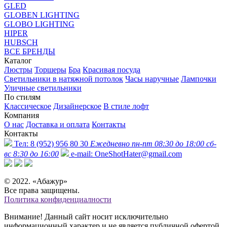
GLED
GLOBEN LIGHTING
GLOBO LIGHTING
HIPER
HUBSCH
ВСЕ БРЕНДЫ
Каталог
Люстры
Торшеры
Бра
Красивая посуда
Светильники в натяжной потолок
Часы наручные
Лампочки
Уличные светильники
По стилям
Классическое
Дизайнерское
В стиле лофт
Компания
О нас
Доставка и оплата
Контакты
Контакты
Тел:
8 (952) 956 80 30
Ежедневно пн-пт 08:30 до 18:00 сб-
вс 8:30 до 16:00
e-mail:
OneShotHater@gmail.com
© 2022. «Абажур»
Все права защищены.
Политика конфиденциалности
Внимание! Данный сайт носит исключительно
информационный характер и не является публичной офертой,