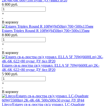
2K-4K-6K 600×106 пульт ДУ+выкл IP20
6 800
руб.
+
-
В корзину
Estares Triplex Round R 108W(9450lm) 700×500х135мм
8 800
руб.
+
-
В корзину
Estares св-к-люстра св/д управл. ELLA 5F 70W(6600Lm) 2K-
4K-6K 622×80 пульт ДУ бел IP20
5 900
руб.
+
-
В корзину
Liteco/Estares св-к-люстра св/д управл. LC-Quadrate