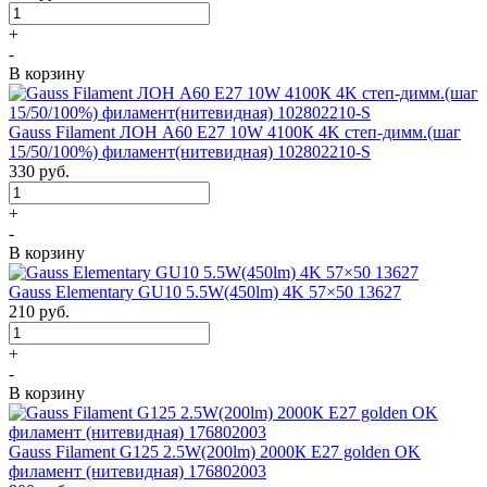
+
-
В корзину
Gauss Filament ЛОН A60 E27 10W 4100К 4K степ-димм.(шаг
15/50/100%) филамент(нитевидная) 102802210-S
330
руб.
+
-
В корзину
Gauss Elementary GU10 5.5W(450lm) 4K 57×50 13627
210
руб.
+
-
В корзину
Gauss Filament G125 2.5W(200lm) 2000К Е27 golden OK
филамент (нитевидная) 176802003