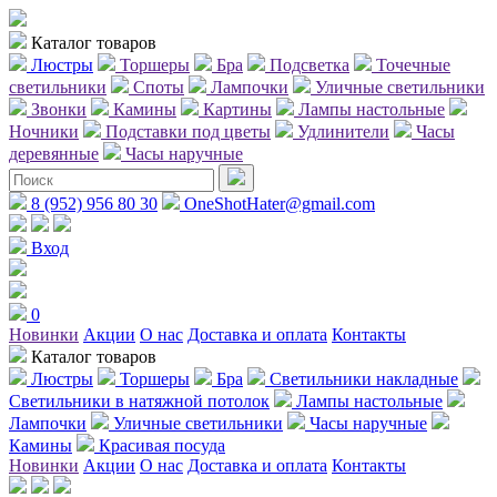
Каталог товаров
Люстры
Торшеры
Бра
Подсветка
Точечные
светильники
Споты
Лампочки
Уличные светильники
Звонки
Камины
Картины
Лампы настольные
Ночники
Подставки под цветы
Удлинители
Часы
деревянные
Часы наручные
8 (952) 956 80 30
OneShotHater@gmail.com
Вход
0
Новинки
Акции
О нас
Доставка и оплата
Контакты
Каталог товаров
Люстры
Торшеры
Бра
Светильники накладные
Светильники в натяжной потолок
Лампы настольные
Лампочки
Уличные светильники
Часы наручные
Камины
Красивая посуда
Новинки
Акции
О нас
Доставка и оплата
Контакты