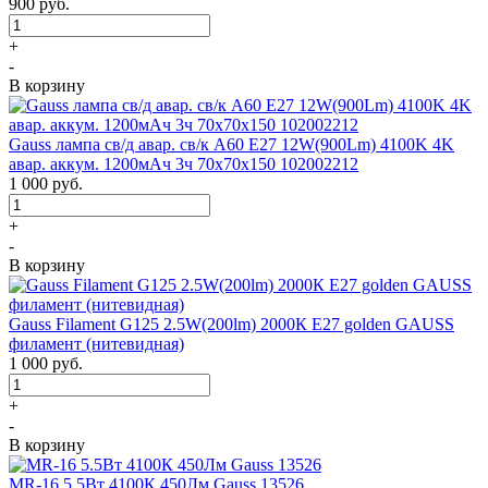
900
руб.
+
-
В корзину
Gauss лампа св/д авар. св/к A60 E27 12W(900Lm) 4100K 4K
авар. аккум. 1200мАч 3ч 70x70x150 102002212
1 000
руб.
+
-
В корзину
Gauss Filament G125 2.5W(200lm) 2000К Е27 golden GAUSS
филамент (нитевидная)
1 000
руб.
+
-
В корзину
MR-16 5.5Вт 4100К 450Лм Gauss 13526