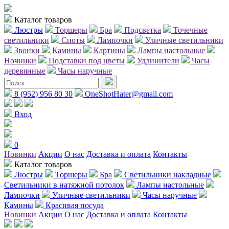
Каталог товаров
Люстры
Торшеры
Бра
Подсветка
Точечные
светильники
Споты
Лампочки
Уличные светильники
Звонки
Камины
Картины
Лампы настольные
Ночники
Подставки под цветы
Удлинители
Часы
деревянные
Часы наручные
8 (952) 956 80 30
OneShotHater@gmail.com
Вход
0
Новинки
Акции
О нас
Доставка и оплата
Контакты
Каталог товаров
Люстры
Торшеры
Бра
Светильники накладные
Светильники в натяжной потолок
Лампы настольные
Лампочки
Уличные светильники
Часы наручные
Камины
Красивая посуда
Новинки
Акции
О нас
Доставка и оплата
Контакты