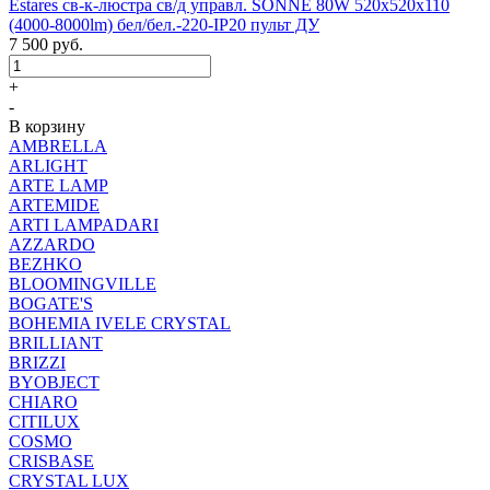
Estares св-к-люстра св/д управл. SONNE 80W 520x520x110
(4000-8000lm) бел/бел.-220-IP20 пульт ДУ
7 500
руб.
+
-
В корзину
AMBRELLA
ARLIGHT
ARTE LAMP
ARTEMIDE
ARTI LAMPADARI
AZZARDO
BEZHKO
BLOOMINGVILLE
BOGATE'S
BOHEMIA IVELE CRYSTAL
BRILLIANT
BRIZZI
BYOBJECT
CHIARO
CITILUX
COSMO
CRISBASE
CRYSTAL LUX