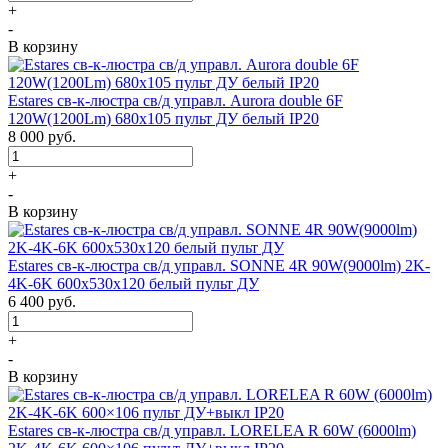
+
-
В корзину
Estares св-к-люстра св/д управл. Aurora double 6F
120W(1200Lm) 680х105 пульт ДУ белый IP20
8 000
руб.
+
-
В корзину
Estares св-к-люстра св/д управл. SONNE 4R 90W(9000lm) 2K-
4K-6K 600x530x120 белый пульт ДУ
6 400
руб.
+
-
В корзину
Estares св-к-люстра св/д управл. LORELEA R 60W (6000lm)