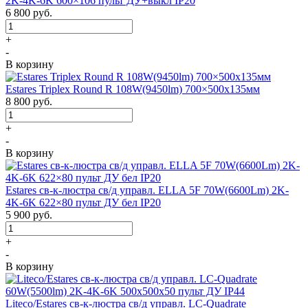
2K-4K-6K 600×106 пульт ДУ+выкл IP20
6 800
руб.
+
-
В корзину
Estares Triplex Round R 108W(9450lm) 700×500х135мм
8 800
руб.
+
-
В корзину
Estares св-к-люстра св/д управл. ELLA 5F 70W(6600Lm) 2K-
4K-6K 622×80 пульт ДУ бел IP20
5 900
руб.
+
-
В корзину
Liteco/Estares св-к-люстра св/д управл. LC-Quadrate