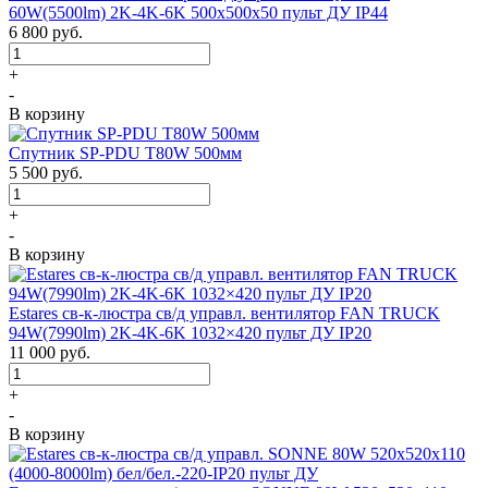
60W(5500lm) 2K-4K-6K 500x500x50 пульт ДУ IP44
6 800
руб.
+
-
В корзину
Спутник SP-PDU T80W 500мм
5 500
руб.
+
-
В корзину
Estares св-к-люстра св/д управл. вентилятор FAN TRUCK
94W(7990lm) 2K-4K-6K 1032×420 пульт ДУ IP20
11 000
руб.
+
-
В корзину