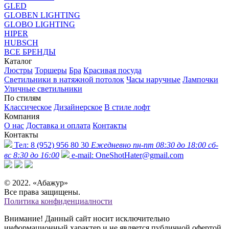
GLED
GLOBEN LIGHTING
GLOBO LIGHTING
HIPER
HUBSCH
ВСЕ БРЕНДЫ
Каталог
Люстры
Торшеры
Бра
Красивая посуда
Светильники в натяжной потолок
Часы наручные
Лампочки
Уличные светильники
По стилям
Классическое
Дизайнерское
В стиле лофт
Компания
О нас
Доставка и оплата
Контакты
Контакты
Тел:
8 (952) 956 80 30
Ежедневно пн-пт 08:30 до 18:00 сб-
вс 8:30 до 16:00
e-mail:
OneShotHater@gmail.com
© 2022. «Абажур»
Все права защищены.
Политика конфиденциалности
Внимание! Данный сайт носит исключительно
информационный характер и не является публичной офертой,