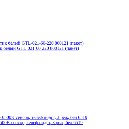
к белый GTL-021-60-220 800121 (пакет)
0K сенсор, телеф подст, 3 реж, бел 6519