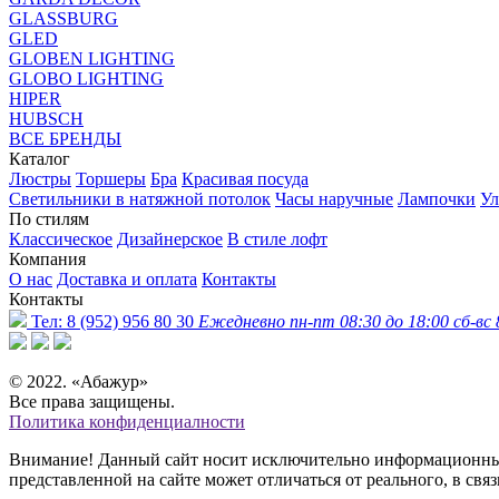
GLASSBURG
GLED
GLOBEN LIGHTING
GLOBO LIGHTING
HIPER
HUBSCH
ВСЕ БРЕНДЫ
Каталог
Люстры
Торшеры
Бра
Красивая посуда
Светильники в натяжной потолок
Часы наручные
Лампочки
Ул
По стилям
Классическое
Дизайнерское
В стиле лофт
Компания
О нас
Доставка и оплата
Контакты
Контакты
Тел:
8 (952) 956 80 30
Ежедневно пн-пт 08:30 до 18:00 сб-вс 
© 2022. «Абажур»
Все права защищены.
Политика конфиденциалности
Внимание! Данный сайт носит исключительно информационный 
представленной на сайте может отличаться от реального, в св