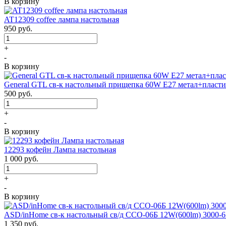
В корзину
AT12309 coffee лампа настольная
950
руб.
+
-
В корзину
General GTL св-к настольный прищепка 60W E27 метал+пласти
500
руб.
+
-
В корзину
12293 кофейн Лампа настольная
1 000
руб.
+
-
В корзину
ASD/inHome св-к настольный св/д ССО-06Б 12W(600lm) 3000-650
1 350
руб.