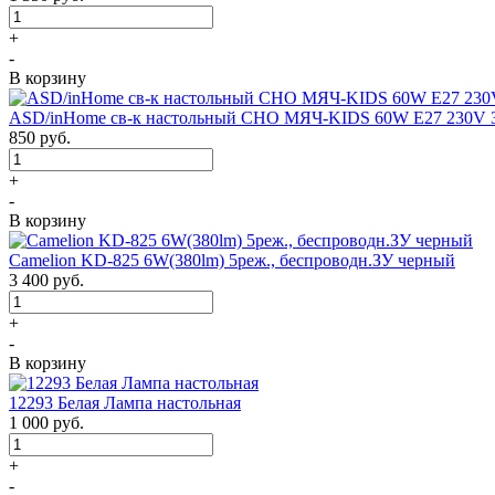
+
-
В корзину
ASD/inHome св-к настольный СНО МЯЧ-KIDS 60W E27 230V 
850
руб.
+
-
В корзину
Camelion KD-825 6W(380lm) 5реж., беспроводн.ЗУ черный
3 400
руб.
+
-
В корзину
12293 Белая Лампа настольная
1 000
руб.
+
-