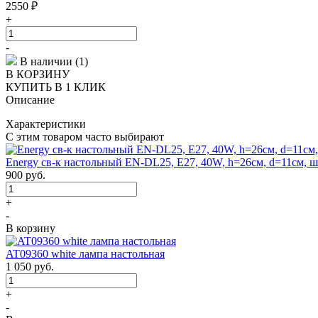
2550
₽
+
-
В наличии (1)
В КОРЗИНУ
КУПИТЬ В 1 КЛИК
Описание
Характеристики
С этим товаром часто выбирают
Energy св-к настольный EN-DL25, E27, 40W, h=26см, d=11см, ш
900
руб.
+
-
В корзину
AT09360 white лампа настольная
1 050
руб.
+
-