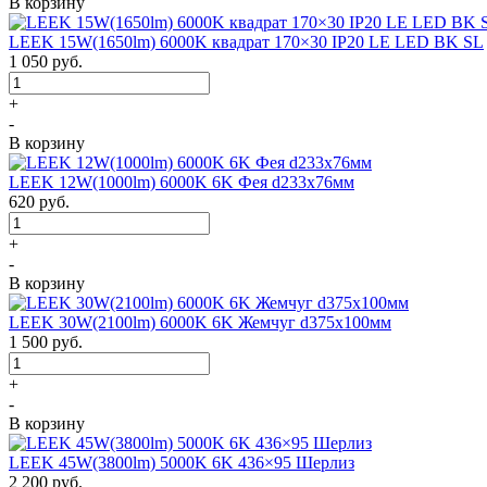
В корзину
LEEK 15W(1650lm) 6000K квадрат 170×30 IP20 LE LED BK SL
1 050
руб.
+
-
В корзину
LEEK 12W(1000lm) 6000K 6K Фея d233x76мм
620
руб.
+
-
В корзину
LEEK 30W(2100lm) 6000K 6K Жемчуг d375x100мм
1 500
руб.
+
-
В корзину
LEEK 45W(3800lm) 5000K 6K 436×95 Шерлиз
2 200
руб.