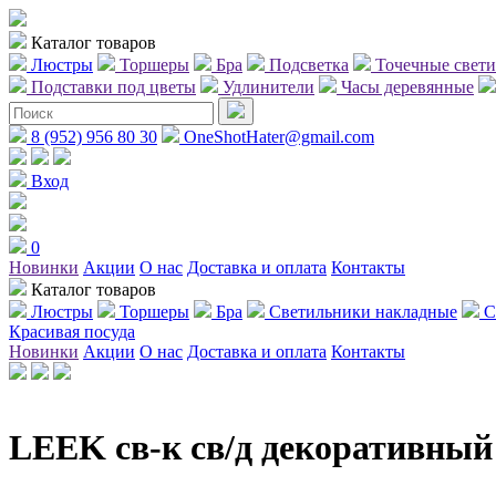
Каталог товаров
Люстры
Торшеры
Бра
Подсветка
Точечные свет
Подставки под цветы
Удлинители
Часы деревянные
8 (952) 956 80 30
OneShotHater@gmail.com
Вход
0
Новинки
Акции
О нас
Доставка и оплата
Контакты
Каталог товаров
Люстры
Торшеры
Бра
Светильники накладные
С
Красивая посуда
Новинки
Акции
О нас
Доставка и оплата
Контакты
LEEK св-к св/д декоративный