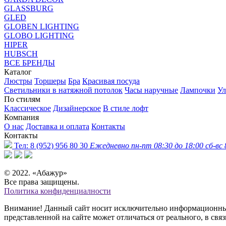
GLASSBURG
GLED
GLOBEN LIGHTING
GLOBO LIGHTING
HIPER
HUBSCH
ВСЕ БРЕНДЫ
Каталог
Люстры
Торшеры
Бра
Красивая посуда
Светильники в натяжной потолок
Часы наручные
Лампочки
Ул
По стилям
Классическое
Дизайнерское
В стиле лофт
Компания
О нас
Доставка и оплата
Контакты
Контакты
Тел:
8 (952) 956 80 30
Ежедневно пн-пт 08:30 до 18:00 сб-вс 
© 2022. «Абажур»
Все права защищены.
Политика конфиденциалности
Внимание! Данный сайт носит исключительно информационный 
представленной на сайте может отличаться от реального, в св