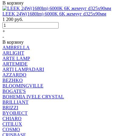
В корзину
LEEK 24W(1680lm) 6000K 6K жемчуг d325x90мм
1 200
руб.
+
-
В корзину
AMBRELLA
ARLIGHT
ARTE LAMP
ARTEMIDE
ARTI LAMPADARI
AZZARDO
BEZHKO
BLOOMINGVILLE
BOGATE'S
BOHEMIA IVELE CRYSTAL
BRILLIANT
BRIZZI
BYOBJECT
CHIARO
CITILUX
COSMO
CRISBASE