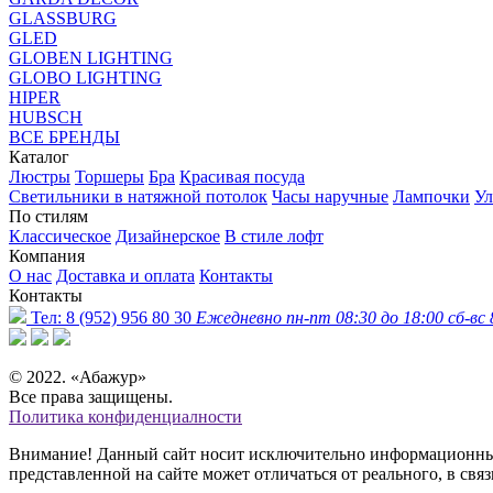
GLASSBURG
GLED
GLOBEN LIGHTING
GLOBO LIGHTING
HIPER
HUBSCH
ВСЕ БРЕНДЫ
Каталог
Люстры
Торшеры
Бра
Красивая посуда
Светильники в натяжной потолок
Часы наручные
Лампочки
Ул
По стилям
Классическое
Дизайнерское
В стиле лофт
Компания
О нас
Доставка и оплата
Контакты
Контакты
Тел:
8 (952) 956 80 30
Ежедневно пн-пт 08:30 до 18:00 сб-вс 
© 2022. «Абажур»
Все права защищены.
Политика конфиденциалности
Внимание! Данный сайт носит исключительно информационный 
представленной на сайте может отличаться от реального, в св