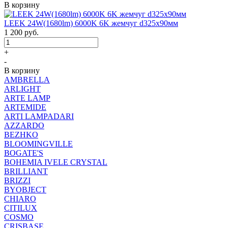
В корзину
LEEK 24W(1680lm) 6000K 6K жемчуг d325x90мм
1 200
руб.
+
-
В корзину
AMBRELLA
ARLIGHT
ARTE LAMP
ARTEMIDE
ARTI LAMPADARI
AZZARDO
BEZHKO
BLOOMINGVILLE
BOGATE'S
BOHEMIA IVELE CRYSTAL
BRILLIANT
BRIZZI
BYOBJECT
CHIARO
CITILUX
COSMO
CRISBASE