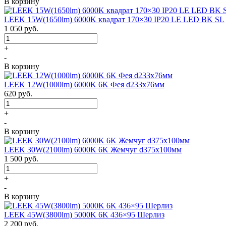
В корзину
LEEK 15W(1650lm) 6000K квадрат 170×30 IP20 LE LED BK SL
1 050
руб.
+
-
В корзину
LEEK 12W(1000lm) 6000K 6K Фея d233x76мм
620
руб.
+
-
В корзину
LEEK 30W(2100lm) 6000K 6K Жемчуг d375x100мм
1 500
руб.
+
-
В корзину
LEEK 45W(3800lm) 5000K 6K 436×95 Шерлиз
2 200
руб.