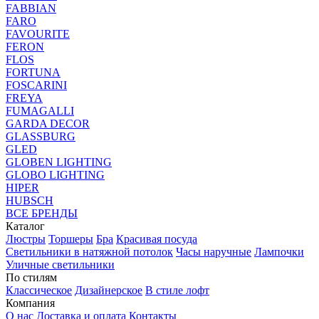
FABBIAN
FARO
FAVOURITE
FERON
FLOS
FORTUNA
FOSCARINI
FREYA
FUMAGALLI
GARDA DECOR
GLASSBURG
GLED
GLOBEN LIGHTING
GLOBO LIGHTING
HIPER
HUBSCH
ВСЕ БРЕНДЫ
Каталог
Люстры
Торшеры
Бра
Красивая посуда
Светильники в натяжной потолок
Часы наручные
Лампочки
Уличные светильники
По стилям
Классическое
Дизайнерское
В стиле лофт
Компания
О нас
Доставка и оплата
Контакты