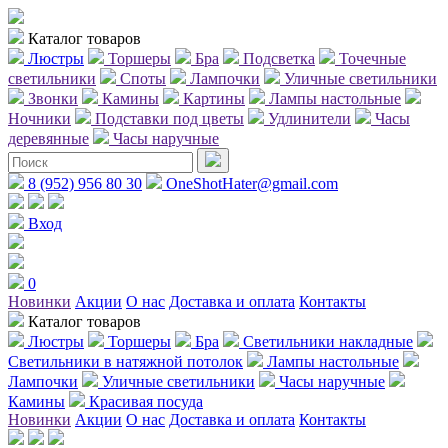
Каталог товаров
Люстры
Торшеры
Бра
Подсветка
Точечные
светильники
Споты
Лампочки
Уличные светильники
Звонки
Камины
Картины
Лампы настольные
Ночники
Подставки под цветы
Удлинители
Часы
деревянные
Часы наручные
8 (952) 956 80 30
OneShotHater@gmail.com
Вход
0
Новинки
Акции
О нас
Доставка и оплата
Контакты
Каталог товаров
Люстры
Торшеры
Бра
Светильники накладные
Светильники в натяжной потолок
Лампы настольные
Лампочки
Уличные светильники
Часы наручные
Камины
Красивая посуда
Новинки
Акции
О нас
Доставка и оплата
Контакты