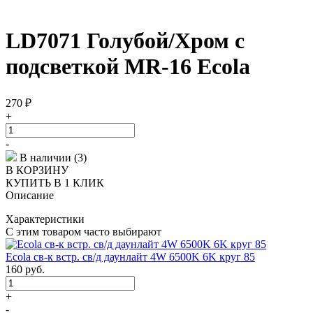
LD7071 Голубой/Хром с
подсветкой MR-16 Ecola
270
₽
+
-
В наличии (3)
В КОРЗИНУ
КУПИТЬ В 1 КЛИК
Описание
Характеристики
С этим товаром часто выбирают
Ecola св-к встр. св/д даунлайт 4W 6500K 6K круг 85
160
руб.
+
-