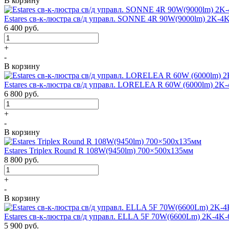
В корзину
Estares св-к-люстра св/д управл. SONNE 4R 90W(9000lm) 2K-4
6 400
руб.
+
-
В корзину
Estares св-к-люстра св/д управл. LORELEA R 60W (6000lm) 2K
6 800
руб.
+
-
В корзину
Estares Triplex Round R 108W(9450lm) 700×500х135мм
8 800
руб.
+
-
В корзину
Estares св-к-люстра св/д управл. ELLA 5F 70W(6600Lm) 2K-4K-
5 900
руб.