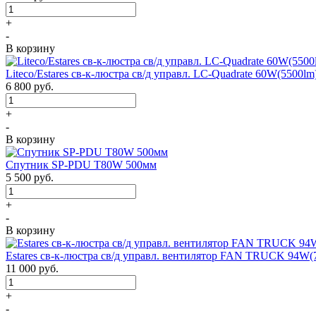
+
-
В корзину
Liteco/Estares св-к-люстра св/д управл. LC-Quadrate 60W(5500
6 800
руб.
+
-
В корзину
Спутник SP-PDU T80W 500мм
5 500
руб.
+
-
В корзину
Estares св-к-люстра св/д управл. вентилятор FAN TRUCK 94W(
11 000
руб.
+
-