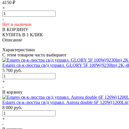
4150
₽
+
-
Нет в наличии
В КОРЗИНУ
КУПИТЬ В 1 КЛИК
Описание
Характеристики
С этим товаром часто выбирают
Estares св-к-люстра св/д управл. GLORY 5F 100W(9230lm) 2K-
5 700
руб.
+
-
В корзину
Estares св-к-люстра св/д управл. Aurora double 6F 120W(1200L
8 000
руб.
+
-