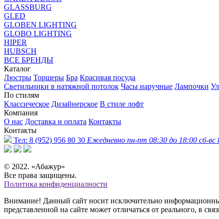
GLASSBURG
GLED
GLOBEN LIGHTING
GLOBO LIGHTING
HIPER
HUBSCH
ВСЕ БРЕНДЫ
Каталог
Люстры
Торшеры
Бра
Красивая посуда
Светильники в натяжной потолок
Часы наручные
Лампочки
Ул
По стилям
Классическое
Дизайнерское
В стиле лофт
Компания
О нас
Доставка и оплата
Контакты
Контакты
Тел:
8 (952) 956 80 30
Ежедневно пн-пт 08:30 до 18:00 сб-вс 
© 2022. «Абажур»
Все права защищены.
Политика конфиденциалности
Внимание! Данный сайт носит исключительно информационный 
представленной на сайте может отличаться от реального, в св