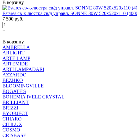
В корзину
Estares св-к-люстра св/д управл. SONNE 80W 520x520x110 (4000
7 500
руб.
+
-
В корзину
AMBRELLA
ARLIGHT
ARTE LAMP
ARTEMIDE
ARTI LAMPADARI
AZZARDO
BEZHKO
BLOOMINGVILLE
BOGATE'S
BOHEMIA IVELE CRYSTAL
BRILLIANT
BRIZZI
BYOBJECT
CHIARO
CITILUX
COSMO
CRISBASE