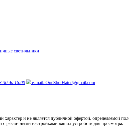
ичные светильники
8:30 до 16:00
e-mail:
OneShotHater@gmail.com
характер и не является публичной офертой, определяемой поло
язи с различными настройками ваших устройств для просмотра.