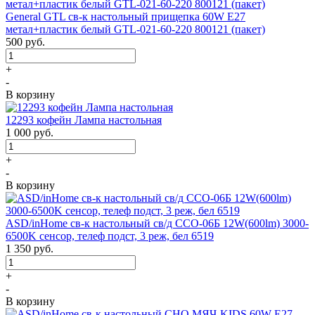
General GTL св-к настольный прищепка 60W E27
метал+пластик белый GTL-021-60-220 800121 (пакет)
500
руб.
+
-
В корзину
12293 кофейн Лампа настольная
1 000
руб.
+
-
В корзину
ASD/inHome св-к настольный св/д ССО-06Б 12W(600lm) 3000-
6500K сенсор, телеф подст, 3 реж, бел 6519
1 350
руб.
+
-
В корзину