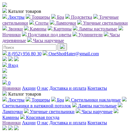
Каталог товаров
Люстры
Торшеры
Бра
Подсветка
Точечные
светильники
Споты
Лампочки
Уличные светильники
Звонки
Камины
Картины
Лампы настольные
Ночники
Подставки под цветы
Удлинители
Часы
деревянные
Часы наручные
8 (952) 956 80 30
OneShotHater@gmail.com
Вход
0
Новинки
Акции
О нас
Доставка и оплата
Контакты
Каталог товаров
Люстры
Торшеры
Бра
Светильники накладные
Светильники в натяжной потолок
Лампы настольные
Лампочки
Уличные светильники
Часы наручные
Камины
Красивая посуда
Новинки
Акции
О нас
Доставка и оплата
Контакты