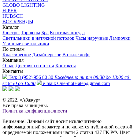
GLOBO LIGHTING
HIPER
HUBSCH
ВСЕ БРЕНДЫ
Каталог
Люстры
Торшеры
Бра
Красивая посуда
Светильники в натяжной потолок
Часы наручные
Лампочки
Уличные светильники
По стилям
Классическое
Дизайнерское
В стиле лофт
Компания
О нас
Доставка и оплата
Контакты
Контакты
Тел:
8 (952) 956 80 30
Ежедневно пн-пт 08:30 до 18:00 сб-
вс 8:30 до 16:00
e-mail:
OneShotHater@gmail.com
© 2022. «Абажур»
Все права защищены.
Политика конфиденциалности
Внимание! Данный сайт носит исключительно
информационный характер и не является публичной офертой,
определяемой положениями части 2 статьи 437 ГК РФ. Цвет