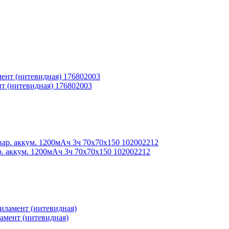
нт (нитевидная) 176802003
р. аккум. 1200мАч 3ч 70x70x150 102002212
амент (нитевидная)