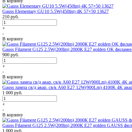
В корзину
Gauss Elementary GU10 5.5W(450lm) 4K 57×50 13627
210
руб.
+
-
В корзину
Gauss Filament G125 2.5W(200lm) 2000К Е27 golden OK филаме
900
руб.
+
-
В корзину
Gauss лампа св/д авар. св/к A60 E27 12W(900Lm) 4100K 4K ава
1 000
руб.
+
-
В корзину
Gauss Filament G125 2.5W(200lm) 2000К Е27 golden GAUSS фил
1 000
руб.