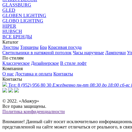
GLASSBURG
GLED
GLOBEN LIGHTING
GLOBO LIGHTING
HIPER
HUBSCH
ВСЕ БРЕНДЫ
Каталог
Люстры
Торшеры
Бра
Красивая посуда
Светильники в натяжной потолок
Часы наручные
Лампочки
Ул
По стилям
Классическое
Дизайнерское
В стиле лофт
Компания
О нас
Доставка и оплата
Контакты
Контакты
Тел:
8 (952) 956 80 30
Ежедневно пн-пт 08:30 до 18:00 сб-вс 
© 2022. «Абажур»
Все права защищены.
Политика конфиденциалности
Внимание! Данный сайт носит исключительно информационный 
представленной на сайте может отличаться от реального, в св