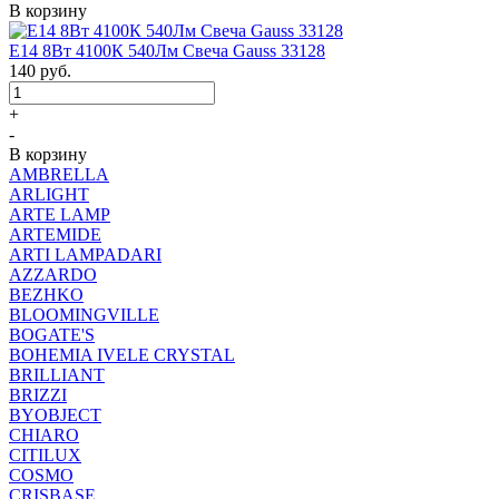
В корзину
Е14 8Вт 4100К 540Лм Свеча Gauss 33128
140
руб.
+
-
В корзину
AMBRELLA
ARLIGHT
ARTE LAMP
ARTEMIDE
ARTI LAMPADARI
AZZARDO
BEZHKO
BLOOMINGVILLE
BOGATE'S
BOHEMIA IVELE CRYSTAL
BRILLIANT
BRIZZI
BYOBJECT
CHIARO
CITILUX
COSMO
CRISBASE