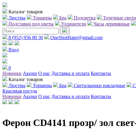
Каталог товаров
Люстры
Торшеры
Бра
Подсветка
Точечные свет
Подставки под цветы
Удлинители
Часы деревянные
8 (952) 956 80 30
OneShotHater@gmail.com
Вход
0
Новинки
Акции
О нас
Доставка и оплата
Контакты
Каталог товаров
Люстры
Торшеры
Бра
Светильники накладные
С
Красивая посуда
Новинки
Акции
О нас
Доставка и оплата
Контакты
Ферон CD4141 прозр/ зол све