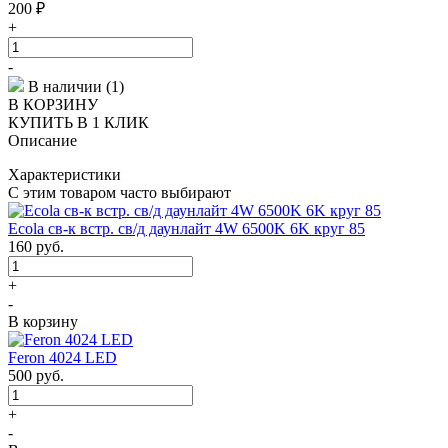
200
₽
+
-
В наличии (1)
В КОРЗИНУ
КУПИТЬ В 1 КЛИК
Описание
Характеристики
С этим товаром часто выбирают
Ecola св-к встр. св/д даунлайт 4W 6500K 6K круг 85
160
руб.
+
-
В корзину
Feron 4024 LED
500
руб.
+
-