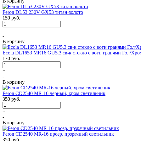
В корзину
Feron DL53 230V GX53 титан-золото
150
руб.
+
-
В корзину
Ecola DL1653 MR16 GU5.3 св-к стекло с вогн гранями Гол/Хро
170
руб.
+
-
В корзину
Feron CD2540 MR-16 черный, хром светильник
350
руб.
+
-
В корзину
Feron CD2540 MR-16 прозр, прзрачный светильник
350
руб.