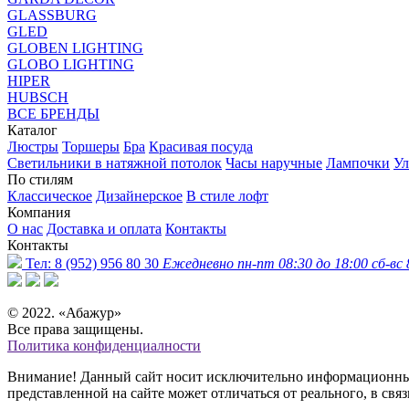
GLASSBURG
GLED
GLOBEN LIGHTING
GLOBO LIGHTING
HIPER
HUBSCH
ВСЕ БРЕНДЫ
Каталог
Люстры
Торшеры
Бра
Красивая посуда
Светильники в натяжной потолок
Часы наручные
Лампочки
Ул
По стилям
Классическое
Дизайнерское
В стиле лофт
Компания
О нас
Доставка и оплата
Контакты
Контакты
Тел:
8 (952) 956 80 30
Ежедневно пн-пт 08:30 до 18:00 сб-вс 
© 2022. «Абажур»
Все права защищены.
Политика конфиденциалности
Внимание! Данный сайт носит исключительно информационный 
представленной на сайте может отличаться от реального, в св