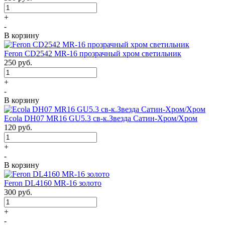
+
-
В корзину
Feron CD2542 MR-16 прозрачный хром светильник
250
руб.
+
-
В корзину
Ecola DH07 MR16 GU5.3 св-к.Звезда Сатин-Хром/Хром
120
руб.
+
-
В корзину
Feron DL4160 MR-16 золото
300
руб.
+
-