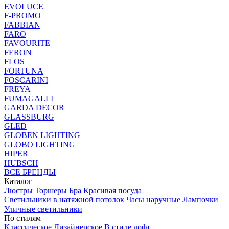
EVOLUCE
F-PROMO
FABBIAN
FARO
FAVOURITE
FERON
FLOS
FORTUNA
FOSCARINI
FREYA
FUMAGALLI
GARDA DECOR
GLASSBURG
GLED
GLOBEN LIGHTING
GLOBO LIGHTING
HIPER
HUBSCH
ВСЕ БРЕНДЫ
Каталог
Люстры
Торшеры
Бра
Красивая посуда
Светильники в натяжной потолок
Часы наручные
Лампочки
Уличные светильники
По стилям
Классическое
Дизайнерское
В стиле лофт