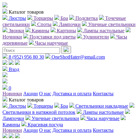
Каталог товаров
Люстры
Торшеры
Бра
Подсветка
Точечные
светильники
Споты
Лампочки
Уличные светильники
Звонки
Камины
Картины
Лампы настольные
Ночники
Подставки под цветы
Удлинители
Часы
деревянные
Часы наручные
8 (952) 956 80 30
OneShotHater@gmail.com
Вход
0
Новинки
Акции
О нас
Доставка и оплата
Контакты
Каталог товаров
Люстры
Торшеры
Бра
Светильники накладные
Светильники в натяжной потолок
Лампы настольные
Лампочки
Уличные светильники
Часы наручные
Камины
Красивая посуда
Новинки
Акции
О нас
Доставка и оплата
Контакты