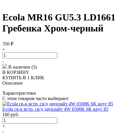
Ecola MR16 GU5.3 LD1661
Гребенка Хром-черный
350
₽
+
-
В наличии (5)
В КОРЗИНУ
КУПИТЬ В 1 КЛИК
Описание
Характеристики
С этим товаром часто выбирают
Ecola св-к встр. св/д даунлайт 4W 6500K 6K круг 85
160
руб.
+
-