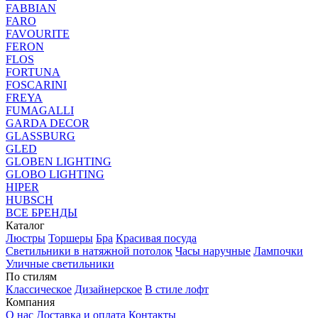
FABBIAN
FARO
FAVOURITE
FERON
FLOS
FORTUNA
FOSCARINI
FREYA
FUMAGALLI
GARDA DECOR
GLASSBURG
GLED
GLOBEN LIGHTING
GLOBO LIGHTING
HIPER
HUBSCH
ВСЕ БРЕНДЫ
Каталог
Люстры
Торшеры
Бра
Красивая посуда
Светильники в натяжной потолок
Часы наручные
Лампочки
Уличные светильники
По стилям
Классическое
Дизайнерское
В стиле лофт
Компания
О нас
Доставка и оплата
Контакты