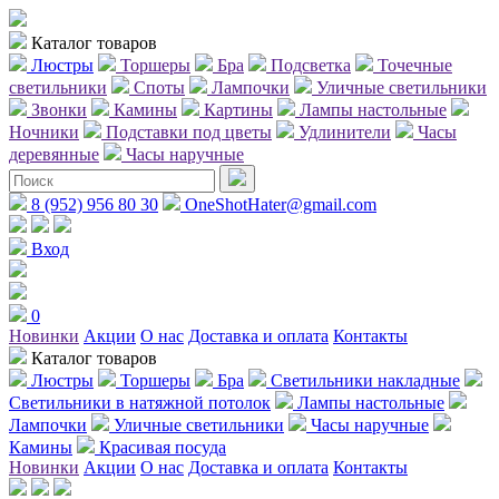
Каталог товаров
Люстры
Торшеры
Бра
Подсветка
Точечные
светильники
Споты
Лампочки
Уличные светильники
Звонки
Камины
Картины
Лампы настольные
Ночники
Подставки под цветы
Удлинители
Часы
деревянные
Часы наручные
8 (952) 956 80 30
OneShotHater@gmail.com
Вход
0
Новинки
Акции
О нас
Доставка и оплата
Контакты
Каталог товаров
Люстры
Торшеры
Бра
Светильники накладные
Светильники в натяжной потолок
Лампы настольные
Лампочки
Уличные светильники
Часы наручные
Камины
Красивая посуда
Новинки
Акции
О нас
Доставка и оплата
Контакты