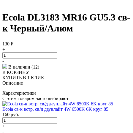
Ecola DL3183 MR16 GU5.3 св-
к Черный/Алюм
130
₽
+
-
В наличии (12)
В КОРЗИНУ
КУПИТЬ В 1 КЛИК
Описание
Характеристики
С этим товаром часто выбирают
Ecola св-к встр. св/д даунлайт 4W 6500K 6K круг 85
160
руб.
+
-