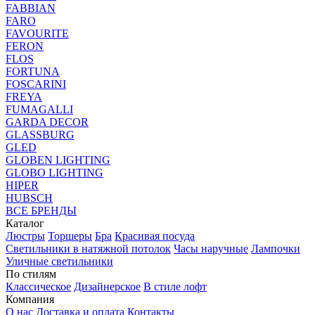
FABBIAN
FARO
FAVOURITE
FERON
FLOS
FORTUNA
FOSCARINI
FREYA
FUMAGALLI
GARDA DECOR
GLASSBURG
GLED
GLOBEN LIGHTING
GLOBO LIGHTING
HIPER
HUBSCH
ВСЕ БРЕНДЫ
Каталог
Люстры
Торшеры
Бра
Красивая посуда
Светильники в натяжной потолок
Часы наручные
Лампочки
Уличные светильники
По стилям
Классическое
Дизайнерское
В стиле лофт
Компания
О нас
Доставка и оплата
Контакты