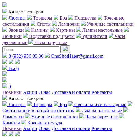
Каталог товаров
Люстры
Торшеры
Бра
Подсветка
Точечные
светильники
Споты
Лампочки
Уличные светильники
Звонки
Камины
Картины
Лампы настольные
Ночники
Подставки под цветы
Удлинители
Часы
деревянные
Часы наручные
8 (952) 956 80 30
OneShotHater@gmail.com
Вход
0
Новинки
Акции
О нас
Доставка и оплата
Контакты
Каталог товаров
Люстры
Торшеры
Бра
Светильники накладные
Светильники в натяжной потолок
Лампы настольные
Лампочки
Уличные светильники
Часы наручные
Камины
Красивая посуда
Новинки
Акции
О нас
Доставка и оплата
Контакты