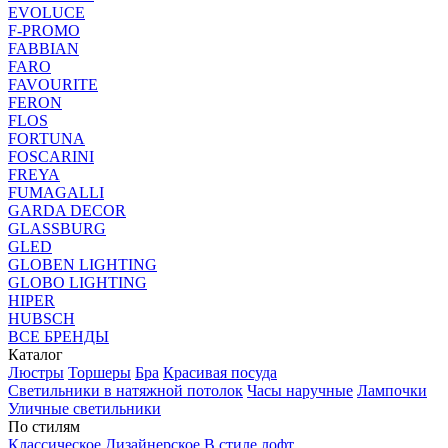
EVOLUCE
F-PROMO
FABBIAN
FARO
FAVOURITE
FERON
FLOS
FORTUNA
FOSCARINI
FREYA
FUMAGALLI
GARDA DECOR
GLASSBURG
GLED
GLOBEN LIGHTING
GLOBO LIGHTING
HIPER
HUBSCH
ВСЕ БРЕНДЫ
Каталог
Люстры
Торшеры
Бра
Красивая посуда
Светильники в натяжной потолок
Часы наручные
Лампочки
Уличные светильники
По стилям
Классическое
Дизайнерское
В стиле лофт