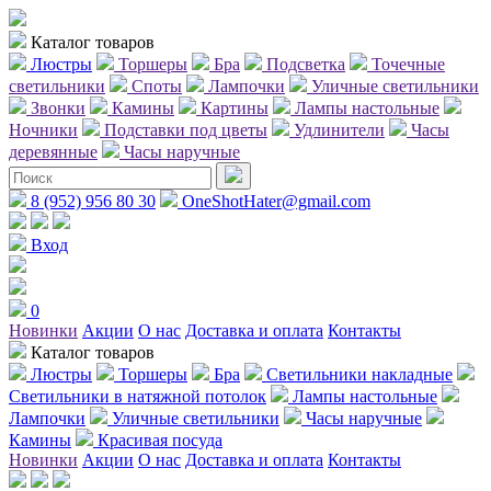
Каталог товаров
Люстры
Торшеры
Бра
Подсветка
Точечные
светильники
Споты
Лампочки
Уличные светильники
Звонки
Камины
Картины
Лампы настольные
Ночники
Подставки под цветы
Удлинители
Часы
деревянные
Часы наручные
8 (952) 956 80 30
OneShotHater@gmail.com
Вход
0
Новинки
Акции
О нас
Доставка и оплата
Контакты
Каталог товаров
Люстры
Торшеры
Бра
Светильники накладные
Светильники в натяжной потолок
Лампы настольные
Лампочки
Уличные светильники
Часы наручные
Камины
Красивая посуда
Новинки
Акции
О нас
Доставка и оплата
Контакты