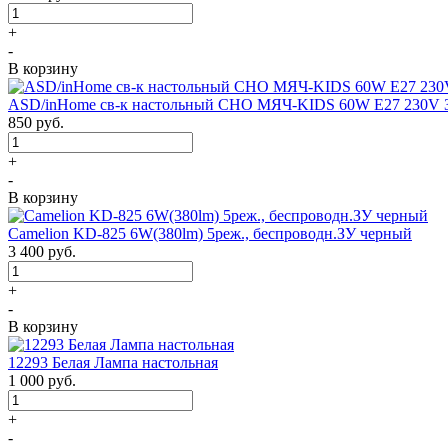
+
-
В корзину
ASD/inHome св-к настольный СНО МЯЧ-KIDS 60W E27 230V 
850
руб.
+
-
В корзину
Camelion KD-825 6W(380lm) 5реж., беспроводн.ЗУ черный
3 400
руб.
+
-
В корзину
12293 Белая Лампа настольная
1 000
руб.
+
-