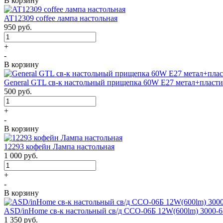
В корзину
AT12309 coffee лампа настольная
950
руб.
+
-
В корзину
General GTL св-к настольный прищепка 60W E27 метал+пласти
500
руб.
+
-
В корзину
12293 кофейн Лампа настольная
1 000
руб.
+
-
В корзину
ASD/inHome св-к настольный св/д ССО-06Б 12W(600lm) 3000-650
1 350
руб.