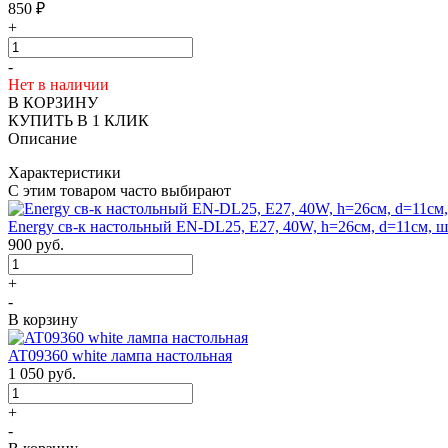
850
₽
+
-
Нет в наличии
В КОРЗИНУ
КУПИТЬ В 1 КЛИК
Описание
Характеристики
С этим товаром часто выбирают
Energy св-к настольный EN-DL25, E27, 40W, h=26см, d=11см, ш
900
руб.
+
-
В корзину
AT09360 white лампа настольная
1 050
руб.
+
-