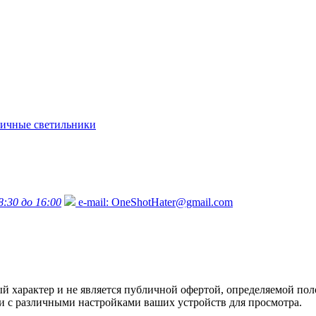
ичные светильники
8:30 до 16:00
e-mail:
OneShotHater@gmail.com
характер и не является публичной офертой, определяемой поло
язи с различными настройками ваших устройств для просмотра.