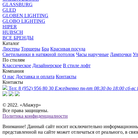
GLASSBURG
GLED
GLOBEN LIGHTING
GLOBO LIGHTING
HIPER
HUBSCH
ВСЕ БРЕНДЫ
Каталог
Люстры
Торшеры
Бра
Красивая посуда
Светильники в натяжной потолок
Часы наручные
Лампочки
Ул
По стилям
Классическое
Дизайнерское
В стиле лофт
Компания
О нас
Доставка и оплата
Контакты
Контакты
Тел:
8 (952) 956 80 30
Ежедневно пн-пт 08:30 до 18:00 сб-вс 
© 2022. «Абажур»
Все права защищены.
Политика конфиденциалности
Внимание! Данный сайт носит исключительно информационный 
представленной на сайте может отличаться от реального, в св