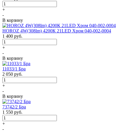
+
-
В корзину
HOROZ 4W(308lm) 4200К 21LED Хром 040-002-0004
1 400
руб.
+
-
В корзину
11033/1 Бра
2 050
руб.
+
-
В корзину
73742/2 Бра
1 550
руб.
+
-