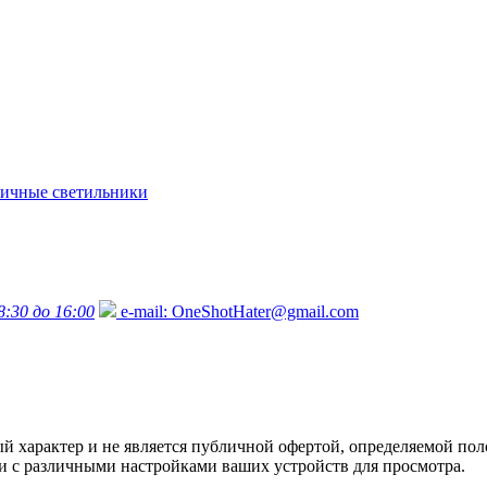
ичные светильники
8:30 до 16:00
e-mail:
OneShotHater@gmail.com
характер и не является публичной офертой, определяемой поло
язи с различными настройками ваших устройств для просмотра.