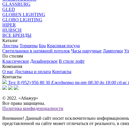
GLASSBURG
GLED
GLOBEN LIGHTING
GLOBO LIGHTING
HIPER
HUBSCH
ВСЕ БРЕНДЫ
Каталог
Люстры
Торшеры
Бра
Красивая посуда
Светильники в натяжной потолок
Часы наручные
Лампочки
Ул
По стилям
Классическое
Дизайнерское
В стиле лофт
Компания
О нас
Доставка и оплата
Контакты
Контакты
Тел:
8 (952) 956 80 30
Ежедневно пн-пт 08:30 до 18:00 сб-вс 
© 2022. «Абажур»
Все права защищены.
Политика конфиденциалности
Внимание! Данный сайт носит исключительно информационный 
представленной на сайте может отличаться от реального, в св