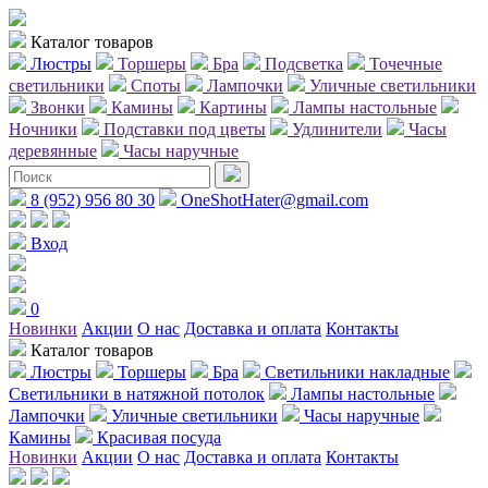
Каталог товаров
Люстры
Торшеры
Бра
Подсветка
Точечные
светильники
Споты
Лампочки
Уличные светильники
Звонки
Камины
Картины
Лампы настольные
Ночники
Подставки под цветы
Удлинители
Часы
деревянные
Часы наручные
8 (952) 956 80 30
OneShotHater@gmail.com
Вход
0
Новинки
Акции
О нас
Доставка и оплата
Контакты
Каталог товаров
Люстры
Торшеры
Бра
Светильники накладные
Светильники в натяжной потолок
Лампы настольные
Лампочки
Уличные светильники
Часы наручные
Камины
Красивая посуда
Новинки
Акции
О нас
Доставка и оплата
Контакты