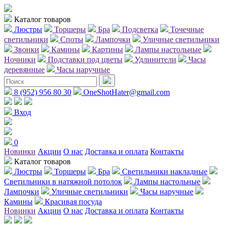
Каталог товаров
Люстры
Торшеры
Бра
Подсветка
Точечные
светильники
Споты
Лампочки
Уличные светильники
Звонки
Камины
Картины
Лампы настольные
Ночники
Подставки под цветы
Удлинители
Часы
деревянные
Часы наручные
8 (952) 956 80 30
OneShotHater@gmail.com
Вход
0
Новинки
Акции
О нас
Доставка и оплата
Контакты
Каталог товаров
Люстры
Торшеры
Бра
Светильники накладные
Светильники в натяжной потолок
Лампы настольные
Лампочки
Уличные светильники
Часы наручные
Камины
Красивая посуда
Новинки
Акции
О нас
Доставка и оплата
Контакты