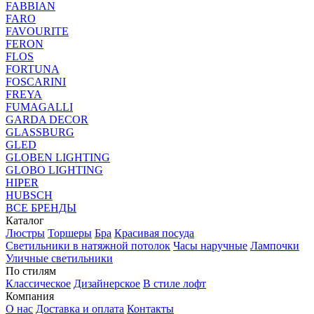
FABBIAN
FARO
FAVOURITE
FERON
FLOS
FORTUNA
FOSCARINI
FREYA
FUMAGALLI
GARDA DECOR
GLASSBURG
GLED
GLOBEN LIGHTING
GLOBO LIGHTING
HIPER
HUBSCH
ВСЕ БРЕНДЫ
Каталог
Люстры
Торшеры
Бра
Красивая посуда
Светильники в натяжной потолок
Часы наручные
Лампочки
Уличные светильники
По стилям
Классическое
Дизайнерское
В стиле лофт
Компания
О нас
Доставка и оплата
Контакты