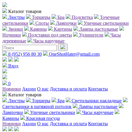
Каталог товаров
Люстры
Торшеры
Бра
Подсветка
Точечные
светильники
Споты
Лампочки
Уличные светильники
Звонки
Камины
Картины
Лампы настольные
Ночники
Подставки под цветы
Удлинители
Часы
деревянные
Часы наручные
8 (952) 956 80 30
OneShotHater@gmail.com
Вход
0
Новинки
Акции
О нас
Доставка и оплата
Контакты
Каталог товаров
Люстры
Торшеры
Бра
Светильники накладные
Светильники в натяжной потолок
Лампы настольные
Лампочки
Уличные светильники
Часы наручные
Камины
Красивая посуда
Новинки
Акции
О нас
Доставка и оплата
Контакты