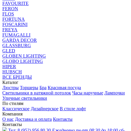
FAVOURITE
FERON
FLOS
FORTUNA
FOSCARINI
FREYA
FUMAGALLI
GARDA DECOR
GLASSBURG
GLED
GLOBEN LIGHTING
GLOBO LIGHTING
HIPER
HUBSCH
ВСЕ БРЕНДЫ
Каталог
Люстры
Торшеры
Бра
Красивая посуда
Светильники в натяжной потолок
Часы наручные
Лампочки
Уличные светильники
По стилям
Классическое
Дизайнерское
В стиле лофт
Компания
О нас
Доставка и оплата
Контакты
Контакты
Тел:
8 (952) 956 80 30
Ежедневно пн-пт 08:30 до 18:00 сб-