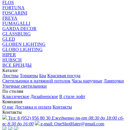
FLOS
FORTUNA
FOSCARINI
FREYA
FUMAGALLI
GARDA DECOR
GLASSBURG
GLED
GLOBEN LIGHTING
GLOBO LIGHTING
HIPER
HUBSCH
ВСЕ БРЕНДЫ
Каталог
Люстры
Торшеры
Бра
Красивая посуда
Светильники в натяжной потолок
Часы наручные
Лампочки
Уличные светильники
По стилям
Классическое
Дизайнерское
В стиле лофт
Компания
О нас
Доставка и оплата
Контакты
Контакты
Тел:
8 (952) 956 80 30
Ежедневно пн-пт 08:30 до 18:00 сб-
вс 8:30 до 16:00
e-mail:
OneShotHater@gmail.com