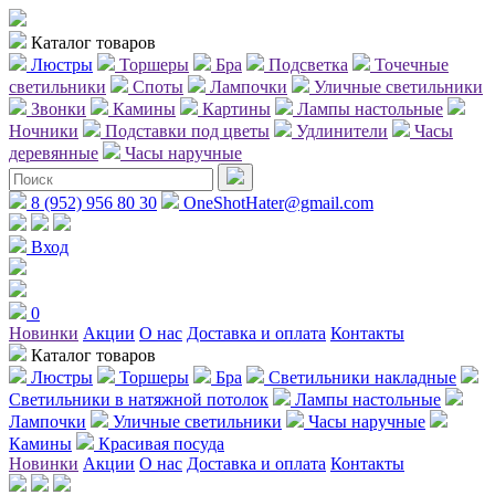
Каталог товаров
Люстры
Торшеры
Бра
Подсветка
Точечные
светильники
Споты
Лампочки
Уличные светильники
Звонки
Камины
Картины
Лампы настольные
Ночники
Подставки под цветы
Удлинители
Часы
деревянные
Часы наручные
8 (952) 956 80 30
OneShotHater@gmail.com
Вход
0
Новинки
Акции
О нас
Доставка и оплата
Контакты
Каталог товаров
Люстры
Торшеры
Бра
Светильники накладные
Светильники в натяжной потолок
Лампы настольные
Лампочки
Уличные светильники
Часы наручные
Камины
Красивая посуда
Новинки
Акции
О нас
Доставка и оплата
Контакты