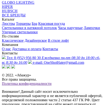
GLOBO LIGHTING
HIPER
HUBSCH
ВСЕ БРЕНДЫ
Каталог
Люстры
Торшеры
Бра
Красивая посуда
Светильники в натяжной потолок
Часы наручные
Лампочки
Уличные светильники
По стилям
Классическое
Дизайнерское
В стиле лофт
Компания
О нас
Доставка и оплата
Контакты
Контакты
Тел:
8 (952) 956 80 30
Ежедневно пн-пт 08:30 до 18:00 сб-
вс 8:30 до 16:00
e-mail:
OneShotHater@gmail.com
© 2022. «Абажур»
Все права защищены.
Политика конфиденциалности
Внимание! Данный сайт носит исключительно
информационный характер и не является публичной офертой,
определяемой положениями части 2 статьи 437 ГК РФ. Цвет
продукции, представленной на сайте может отличаться от