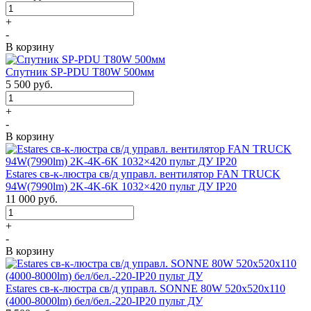
+
-
В корзину
Спутник SP-PDU T80W 500мм
5 500
руб.
+
-
В корзину
Estares св-к-люстра св/д управл. вентилятор FAN TRUCK
94W(7990lm) 2K-4K-6K 1032×420 пульт ДУ IP20
11 000
руб.
+
-
В корзину
Estares св-к-люстра св/д управл. SONNE 80W 520x520x110
(4000-8000lm) бел/бел.-220-IP20 пульт ДУ