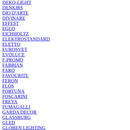
DEKO-LIGHT
DENKIRS
DIO D'ARTE
DIVINARE
EFFEST
EGLO
EICHHOLTZ
ELEKTROSTANDARD
ELETTO
EUROSVET
EVOLUCE
F-PROMO
FABBIAN
FARO
FAVOURITE
FERON
FLOS
FORTUNA
FOSCARINI
FREYA
FUMAGALLI
GARDA DECOR
GLASSBURG
GLED
GLOBEN LIGHTING