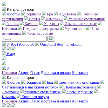
Каталог товаров
Люстры
Торшеры
Бра
Подсветка
Точечные
светильники
Споты
Лампочки
Уличные светильники
Звонки
Камины
Картины
Лампы настольные
Ночники
Подставки под цветы
Удлинители
Часы
деревянные
Часы наручные
8 (952) 956 80 30
OneShotHater@gmail.com
Вход
0
Новинки
Акции
О нас
Доставка и оплата
Контакты
Каталог товаров
Люстры
Торшеры
Бра
Светильники накладные
Светильники в натяжной потолок
Лампы настольные
Лампочки
Уличные светильники
Часы наручные
Камины
Красивая посуда
Новинки
Акции
О нас
Доставка и оплата
Контакты