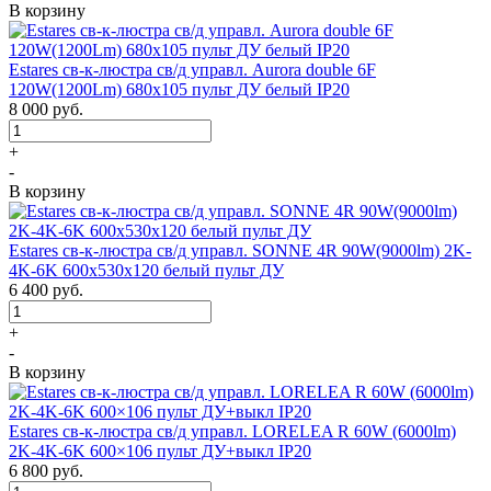
В корзину
Estares св-к-люстра св/д управл. Aurora double 6F
120W(1200Lm) 680х105 пульт ДУ белый IP20
8 000
руб.
+
-
В корзину
Estares св-к-люстра св/д управл. SONNE 4R 90W(9000lm) 2K-
4K-6K 600x530x120 белый пульт ДУ
6 400
руб.
+
-
В корзину
Estares св-к-люстра св/д управл. LORELEA R 60W (6000lm)
2K-4K-6K 600×106 пульт ДУ+выкл IP20
6 800
руб.