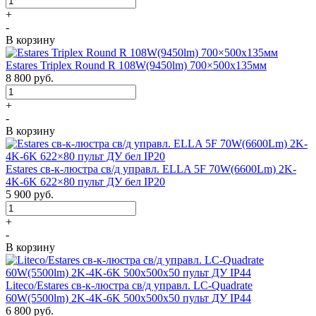
+
-
В корзину
Estares Triplex Round R 108W(9450lm) 700×500х135мм
8 800
руб.
+
-
В корзину
Estares св-к-люстра св/д управл. ELLA 5F 70W(6600Lm) 2K-
4K-6K 622×80 пульт ДУ бел IP20
5 900
руб.
+
-
В корзину
Liteco/Estares св-к-люстра св/д управл. LC-Quadrate
60W(5500lm) 2K-4K-6K 500x500x50 пульт ДУ IP44
6 800
руб.