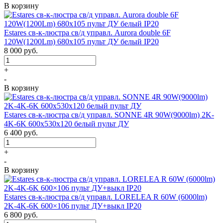
В корзину
Estares св-к-люстра св/д управл. Aurora double 6F
120W(1200Lm) 680х105 пульт ДУ белый IP20
8 000
руб.
+
-
В корзину
Estares св-к-люстра св/д управл. SONNE 4R 90W(9000lm) 2K-
4K-6K 600x530x120 белый пульт ДУ
6 400
руб.
+
-
В корзину
Estares св-к-люстра св/д управл. LORELEA R 60W (6000lm)
2K-4K-6K 600×106 пульт ДУ+выкл IP20
6 800
руб.