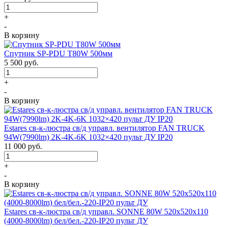
+
-
В корзину
Спутник SP-PDU T80W 500мм
5 500
руб.
+
-
В корзину
Estares св-к-люстра св/д управл. вентилятор FAN TRUCK
94W(7990lm) 2K-4K-6K 1032×420 пульт ДУ IP20
11 000
руб.
+
-
В корзину
Estares св-к-люстра св/д управл. SONNE 80W 520x520x110
(4000-8000lm) бел/бел.-220-IP20 пульт ДУ