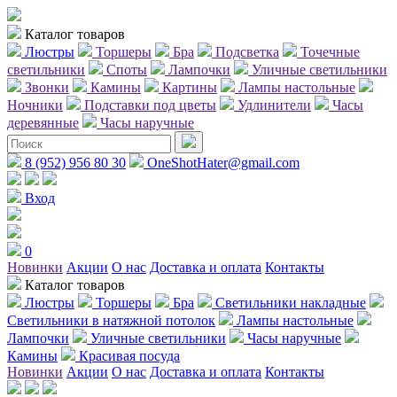
Каталог товаров
Люстры
Торшеры
Бра
Подсветка
Точечные
светильники
Споты
Лампочки
Уличные светильники
Звонки
Камины
Картины
Лампы настольные
Ночники
Подставки под цветы
Удлинители
Часы
деревянные
Часы наручные
8 (952) 956 80 30
OneShotHater@gmail.com
Вход
0
Новинки
Акции
О нас
Доставка и оплата
Контакты
Каталог товаров
Люстры
Торшеры
Бра
Светильники накладные
Светильники в натяжной потолок
Лампы настольные
Лампочки
Уличные светильники
Часы наручные
Камины
Красивая посуда
Новинки
Акции
О нас
Доставка и оплата
Контакты