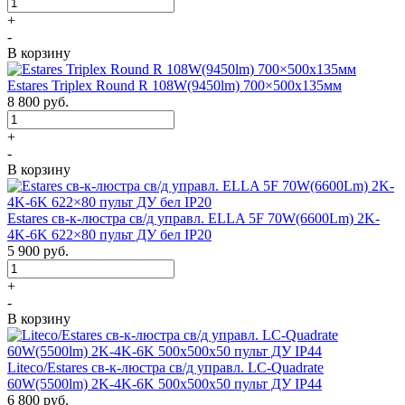
+
-
В корзину
Estares Triplex Round R 108W(9450lm) 700×500х135мм
8 800
руб.
+
-
В корзину
Estares св-к-люстра св/д управл. ELLA 5F 70W(6600Lm) 2K-
4K-6K 622×80 пульт ДУ бел IP20
5 900
руб.
+
-
В корзину
Liteco/Estares св-к-люстра св/д управл. LC-Quadrate
60W(5500lm) 2K-4K-6K 500x500x50 пульт ДУ IP44
6 800
руб.