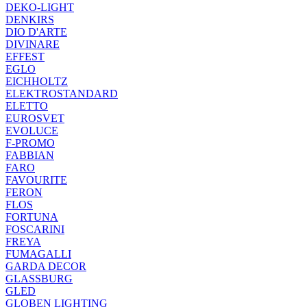
DEKO-LIGHT
DENKIRS
DIO D'ARTE
DIVINARE
EFFEST
EGLO
EICHHOLTZ
ELEKTROSTANDARD
ELETTO
EUROSVET
EVOLUCE
F-PROMO
FABBIAN
FARO
FAVOURITE
FERON
FLOS
FORTUNA
FOSCARINI
FREYA
FUMAGALLI
GARDA DECOR
GLASSBURG
GLED
GLOBEN LIGHTING