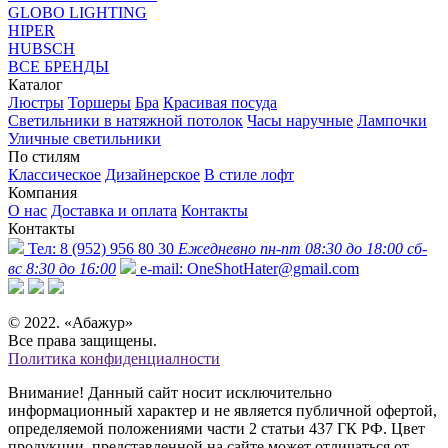
GLOBO LIGHTING
HIPER
HUBSCH
ВСЕ БРЕНДЫ
Каталог
Люстры
Торшеры
Бра
Красивая посуда
Светильники в натяжной потолок
Часы наручные
Лампочки
Уличные светильники
По стилям
Классическое
Дизайнерское
В стиле лофт
Компания
О нас
Доставка и оплата
Контакты
Контакты
Тел:
8 (952) 956 80 30
Ежедневно пн-пт 08:30 до 18:00 сб-
вс 8:30 до 16:00
e-mail:
OneShotHater@gmail.com
© 2022. «Абажур»
Все права защищены.
Политика конфиденциалности
Внимание! Данный сайт носит исключительно
информационный характер и не является публичной офертой,
определяемой положениями части 2 статьи 437 ГК РФ. Цвет
продукции, представленной на сайте может отличаться от