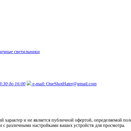
ичные светильники
8:30 до 16:00
e-mail:
OneShotHater@gmail.com
характер и не является публичной офертой, определяемой поло
язи с различными настройками ваших устройств для просмотра.