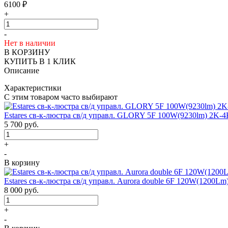
6100
₽
+
-
Нет в наличии
В КОРЗИНУ
КУПИТЬ В 1 КЛИК
Описание
Характеристики
С этим товаром часто выбирают
Estares св-к-люстра св/д управл. GLORY 5F 100W(9230lm) 2K-
5 700
руб.
+
-
В корзину
Estares св-к-люстра св/д управл. Aurora double 6F 120W(1200L
8 000
руб.
+
-