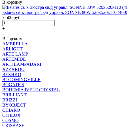
В корзину
Estares св-к-люстра св/д управл. SONNE 80W 520x520x110 (4000
7 500
руб.
+
-
В корзину
AMBRELLA
ARLIGHT
ARTE LAMP
ARTEMIDE
ARTI LAMPADARI
AZZARDO
BEZHKO
BLOOMINGVILLE
BOGATE'S
BOHEMIA IVELE CRYSTAL
BRILLIANT
BRIZZI
BYOBJECT
CHIARO
CITILUX
COSMO
CRISBASE