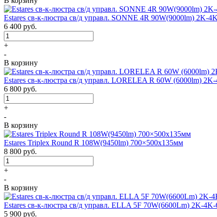
В корзину
Estares св-к-люстра св/д управл. SONNE 4R 90W(9000lm) 2K-4
6 400
руб.
+
-
В корзину
Estares св-к-люстра св/д управл. LORELEA R 60W (6000lm) 2K
6 800
руб.
+
-
В корзину
Estares Triplex Round R 108W(9450lm) 700×500х135мм
8 800
руб.
+
-
В корзину
Estares св-к-люстра св/д управл. ELLA 5F 70W(6600Lm) 2K-4K-
5 900
руб.