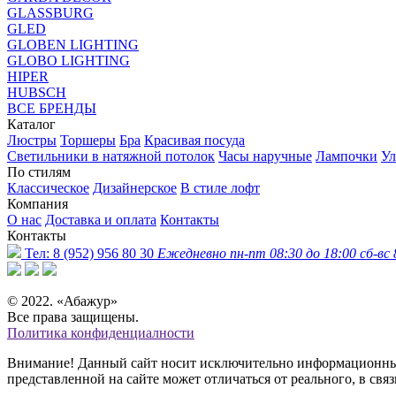
GLASSBURG
GLED
GLOBEN LIGHTING
GLOBO LIGHTING
HIPER
HUBSCH
ВСЕ БРЕНДЫ
Каталог
Люстры
Торшеры
Бра
Красивая посуда
Светильники в натяжной потолок
Часы наручные
Лампочки
Ул
По стилям
Классическое
Дизайнерское
В стиле лофт
Компания
О нас
Доставка и оплата
Контакты
Контакты
Тел:
8 (952) 956 80 30
Ежедневно пн-пт 08:30 до 18:00 сб-вс 
© 2022. «Абажур»
Все права защищены.
Политика конфиденциалности
Внимание! Данный сайт носит исключительно информационный 
представленной на сайте может отличаться от реального, в св