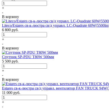
+
-
В корзину
Liteco/Estares св-к-люстра св/д управл. LC-Quadrate 60W(5500
6 800
руб.
+
-
В корзину
Спутник SP-PDU T80W 500мм
5 500
руб.
+
-
В корзину
Estares св-к-люстра св/д управл. вентилятор FAN TRUCK 94W(
11 000
руб.
+
-