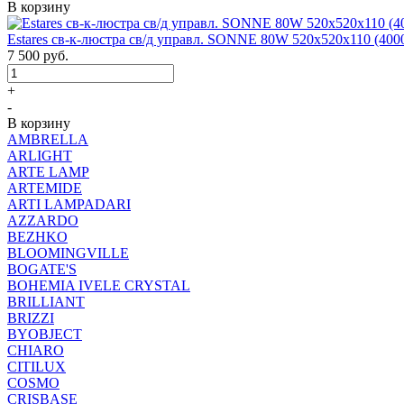
В корзину
Estares св-к-люстра св/д управл. SONNE 80W 520x520x110 (4000
7 500
руб.
+
-
В корзину
AMBRELLA
ARLIGHT
ARTE LAMP
ARTEMIDE
ARTI LAMPADARI
AZZARDO
BEZHKO
BLOOMINGVILLE
BOGATE'S
BOHEMIA IVELE CRYSTAL
BRILLIANT
BRIZZI
BYOBJECT
CHIARO
CITILUX
COSMO
CRISBASE