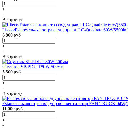
+
-
В корзину
Liteco/Estares св-к-люстра св/д управл. LC-Quadrate 60W(5500
6 800
руб.
+
-
В корзину
Спутник SP-PDU T80W 500мм
5 500
руб.
+
-
В корзину
Estares св-к-люстра св/д управл. вентилятор FAN TRUCK 94W(
11 000
руб.
+
-