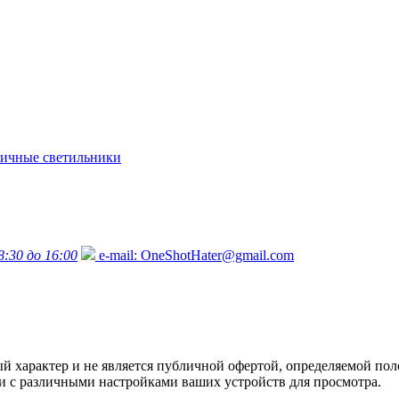
ичные светильники
8:30 до 16:00
e-mail:
OneShotHater@gmail.com
характер и не является публичной офертой, определяемой поло
язи с различными настройками ваших устройств для просмотра.