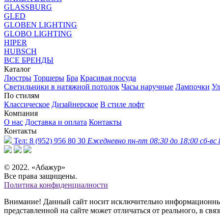
GLASSBURG
GLED
GLOBEN LIGHTING
GLOBO LIGHTING
HIPER
HUBSCH
ВСЕ БРЕНДЫ
Каталог
Люстры
Торшеры
Бра
Красивая посуда
Светильники в натяжной потолок
Часы наручные
Лампочки
Ул
По стилям
Классическое
Дизайнерское
В стиле лофт
Компания
О нас
Доставка и оплата
Контакты
Контакты
Тел:
8 (952) 956 80 30
Ежедневно пн-пт 08:30 до 18:00 сб-вс 
© 2022. «Абажур»
Все права защищены.
Политика конфиденциалности
Внимание! Данный сайт носит исключительно информационный 
представленной на сайте может отличаться от реального, в св