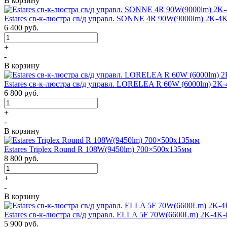
В корзину
Estares св-к-люстра св/д управл. SONNE 4R 90W(9000lm) 2K-4
6 400
руб.
+
-
В корзину
Estares св-к-люстра св/д управл. LORELEA R 60W (6000lm) 2K
6 800
руб.
+
-
В корзину
Estares Triplex Round R 108W(9450lm) 700×500х135мм
8 800
руб.
+
-
В корзину
Estares св-к-люстра св/д управл. ELLA 5F 70W(6600Lm) 2K-4K-
5 900
руб.