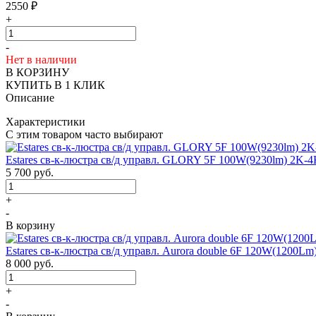
2550
₽
+
-
Нет в наличии
В КОРЗИНУ
КУПИТЬ В 1 КЛИК
Описание
Характеристики
С этим товаром часто выбирают
Estares св-к-люстра св/д управл. GLORY 5F 100W(9230lm) 2K-
5 700
руб.
+
-
В корзину
Estares св-к-люстра св/д управл. Aurora double 6F 120W(1200L
8 000
руб.
+
-