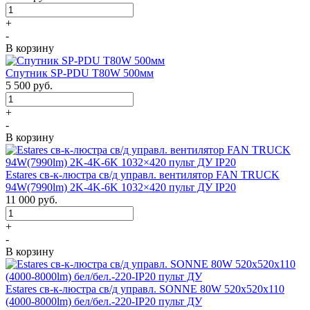
+
-
В корзину
Спутник SP-PDU T80W 500мм
5 500
руб.
+
-
В корзину
Estares св-к-люстра св/д управл. вентилятор FAN TRUCK
94W(7990lm) 2K-4K-6K 1032×420 пульт ДУ IP20
11 000
руб.
+
-
В корзину
Estares св-к-люстра св/д управл. SONNE 80W 520x520x110
(4000-8000lm) бел/бел.-220-IP20 пульт ДУ