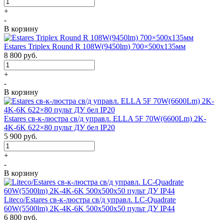
+
-
В корзину
Estares Triplex Round R 108W(9450lm) 700×500х135мм
8 800
руб.
+
-
В корзину
Estares св-к-люстра св/д управл. ELLA 5F 70W(6600Lm) 2K-
4K-6K 622×80 пульт ДУ бел IP20
5 900
руб.
+
-
В корзину
Liteco/Estares св-к-люстра св/д управл. LC-Quadrate
60W(5500lm) 2K-4K-6K 500x500x50 пульт ДУ IP44
6 800
руб.