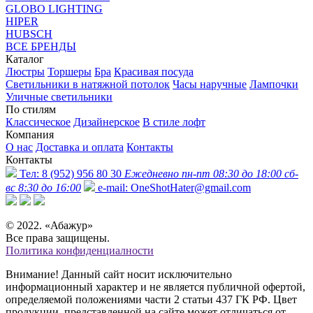
GLOBO LIGHTING
HIPER
HUBSCH
ВСЕ БРЕНДЫ
Каталог
Люстры
Торшеры
Бра
Красивая посуда
Светильники в натяжной потолок
Часы наручные
Лампочки
Уличные светильники
По стилям
Классическое
Дизайнерское
В стиле лофт
Компания
О нас
Доставка и оплата
Контакты
Контакты
Тел:
8 (952) 956 80 30
Ежедневно пн-пт 08:30 до 18:00 сб-
вс 8:30 до 16:00
e-mail:
OneShotHater@gmail.com
© 2022. «Абажур»
Все права защищены.
Политика конфиденциалности
Внимание! Данный сайт носит исключительно
информационный характер и не является публичной офертой,
определяемой положениями части 2 статьи 437 ГК РФ. Цвет
продукции, представленной на сайте может отличаться от