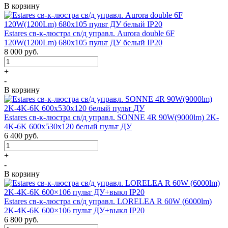
В корзину
Estares св-к-люстра св/д управл. Aurora double 6F
120W(1200Lm) 680х105 пульт ДУ белый IP20
8 000
руб.
+
-
В корзину
Estares св-к-люстра св/д управл. SONNE 4R 90W(9000lm) 2K-
4K-6K 600x530x120 белый пульт ДУ
6 400
руб.
+
-
В корзину
Estares св-к-люстра св/д управл. LORELEA R 60W (6000lm)
2K-4K-6K 600×106 пульт ДУ+выкл IP20
6 800
руб.