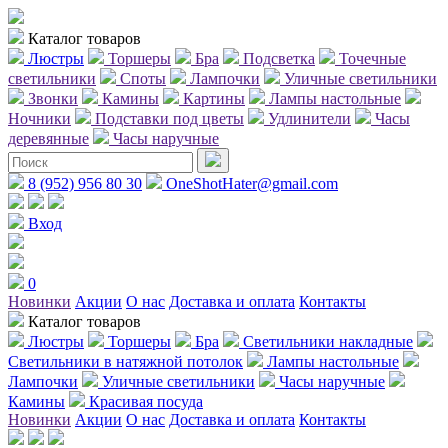
Каталог товаров
Люстры
Торшеры
Бра
Подсветка
Точечные
светильники
Споты
Лампочки
Уличные светильники
Звонки
Камины
Картины
Лампы настольные
Ночники
Подставки под цветы
Удлинители
Часы
деревянные
Часы наручные
8 (952) 956 80 30
OneShotHater@gmail.com
Вход
0
Новинки
Акции
О нас
Доставка и оплата
Контакты
Каталог товаров
Люстры
Торшеры
Бра
Светильники накладные
Светильники в натяжной потолок
Лампы настольные
Лампочки
Уличные светильники
Часы наручные
Камины
Красивая посуда
Новинки
Акции
О нас
Доставка и оплата
Контакты