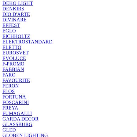
DEKO-LIGHT
DENKIRS
DIO D'ARTE
DIVINARE
EFFEST
EGLO
EICHHOLTZ
ELEKTROSTANDARD
ELETTO
EUROSVET
EVOLUCE
F-PROMO
FABBIAN
FARO
FAVOURITE
FERON
FLOS
FORTUNA
FOSCARINI
FREYA
FUMAGALLI
GARDA DECOR
GLASSBURG
GLED
GLOBEN LIGHTING