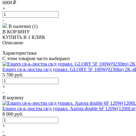
6000
₽
+
-
В наличии (1)
В КОРЗИНУ
КУПИТЬ В 1 КЛИК
Описание
Характеристики
С этим товаром часто выбирают
Estares св-к-люстра св/д управл. GLORY 5F 100W(9230lm) 2K-
5 700
руб.
+
-
В корзину
Estares св-к-люстра св/д управл. Aurora double 6F 120W(1200L
8 000
руб.
+
-