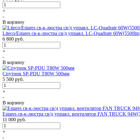
+
-
В корзину
Liteco/Estares св-к-люстра св/д управл. LC-Quadrate 60W(5500
6 800
руб.
+
-
В корзину
Спутник SP-PDU T80W 500мм
5 500
руб.
+
-
В корзину
Estares св-к-люстра св/д управл. вентилятор FAN TRUCK 94W(
11 000
руб.
+
-