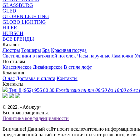
GLASSBURG
GLED
GLOBEN LIGHTING
GLOBO LIGHTING
HIPER
HUBSCH
ВСЕ БРЕНДЫ
Каталог
Люстры
Торшеры
Бра
Красивая посуда
Светильники в натяжной потолок
Часы наручные
Лампочки
Ул
По стилям
Классическое
Дизайнерское
В стиле лофт
Компания
О нас
Доставка и оплата
Контакты
Контакты
Тел:
8 (952) 956 80 30
Ежедневно пн-пт 08:30 до 18:00 сб-вс 
© 2022. «Абажур»
Все права защищены.
Политика конфиденциалности
Внимание! Данный сайт носит исключительно информационный 
представленной на сайте может отличаться от реального, в св