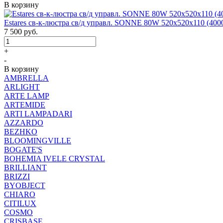
В корзину
Estares св-к-люстра св/д управл. SONNE 80W 520x520x110 (4000
7 500
руб.
+
-
В корзину
AMBRELLA
ARLIGHT
ARTE LAMP
ARTEMIDE
ARTI LAMPADARI
AZZARDO
BEZHKO
BLOOMINGVILLE
BOGATE'S
BOHEMIA IVELE CRYSTAL
BRILLIANT
BRIZZI
BYOBJECT
CHIARO
CITILUX
COSMO
CRISBASE