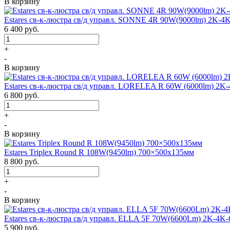
В корзину
Estares св-к-люстра св/д управл. SONNE 4R 90W(9000lm) 2K-4
6 400
руб.
+
-
В корзину
Estares св-к-люстра св/д управл. LORELEA R 60W (6000lm) 2K
6 800
руб.
+
-
В корзину
Estares Triplex Round R 108W(9450lm) 700×500х135мм
8 800
руб.
+
-
В корзину
Estares св-к-люстра св/д управл. ELLA 5F 70W(6600Lm) 2K-4K-
5 900
руб.