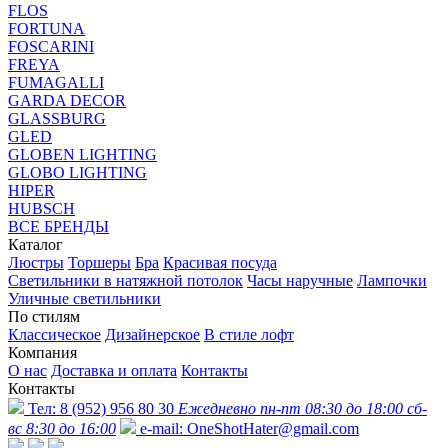
FLOS
FORTUNA
FOSCARINI
FREYA
FUMAGALLI
GARDA DECOR
GLASSBURG
GLED
GLOBEN LIGHTING
GLOBO LIGHTING
HIPER
HUBSCH
ВСЕ БРЕНДЫ
Каталог
Люстры
Торшеры
Бра
Красивая посуда
Светильники в натяжной потолок
Часы наручные
Лампочки
Уличные светильники
По стилям
Классическое
Дизайнерское
В стиле лофт
Компания
О нас
Доставка и оплата
Контакты
Контакты
Тел:
8 (952) 956 80 30
Ежедневно пн-пт 08:30 до 18:00 сб-
вс 8:30 до 16:00
e-mail:
OneShotHater@gmail.com