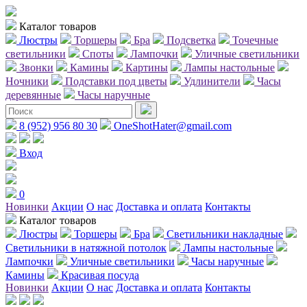
Каталог товаров
Люстры
Торшеры
Бра
Подсветка
Точечные
светильники
Споты
Лампочки
Уличные светильники
Звонки
Камины
Картины
Лампы настольные
Ночники
Подставки под цветы
Удлинители
Часы
деревянные
Часы наручные
8 (952) 956 80 30
OneShotHater@gmail.com
Вход
0
Новинки
Акции
О нас
Доставка и оплата
Контакты
Каталог товаров
Люстры
Торшеры
Бра
Светильники накладные
Светильники в натяжной потолок
Лампы настольные
Лампочки
Уличные светильники
Часы наручные
Камины
Красивая посуда
Новинки
Акции
О нас
Доставка и оплата
Контакты