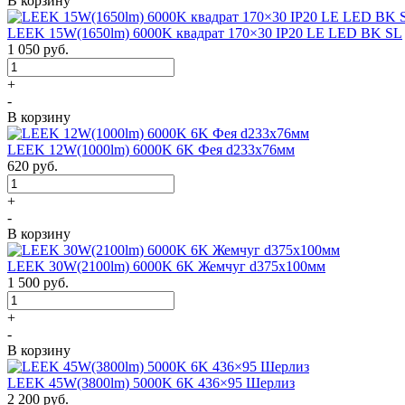
В корзину
LEEK 15W(1650lm) 6000K квадрат 170×30 IP20 LE LED BK SL
1 050
руб.
+
-
В корзину
LEEK 12W(1000lm) 6000K 6K Фея d233x76мм
620
руб.
+
-
В корзину
LEEK 30W(2100lm) 6000K 6K Жемчуг d375x100мм
1 500
руб.
+
-
В корзину
LEEK 45W(3800lm) 5000K 6K 436×95 Шерлиз
2 200
руб.