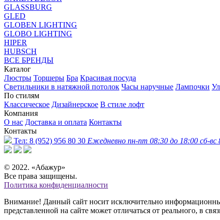
GLASSBURG
GLED
GLOBEN LIGHTING
GLOBO LIGHTING
HIPER
HUBSCH
ВСЕ БРЕНДЫ
Каталог
Люстры
Торшеры
Бра
Красивая посуда
Светильники в натяжной потолок
Часы наручные
Лампочки
Ул
По стилям
Классическое
Дизайнерское
В стиле лофт
Компания
О нас
Доставка и оплата
Контакты
Контакты
Тел:
8 (952) 956 80 30
Ежедневно пн-пт 08:30 до 18:00 сб-вс 
© 2022. «Абажур»
Все права защищены.
Политика конфиденциалности
Внимание! Данный сайт носит исключительно информационный 
представленной на сайте может отличаться от реального, в св