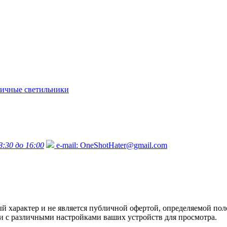
ичные светильники
8:30 до 16:00
e-mail:
OneShotHater@gmail.com
характер и не является публичной офертой, определяемой поло
язи с различными настройками ваших устройств для просмотра.