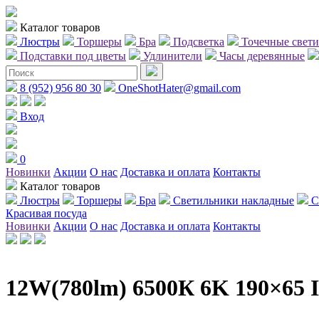
Каталог товаров
Люстры
Торшеры
Бра
Подсветка
Точечные свет
Подставки под цветы
Удлинители
Часы деревянные
8 (952) 956 80 30
OneShotHater@gmail.com
Вход
0
Новинки
Акции
О нас
Доставка и оплата
Контакты
Каталог товаров
Люстры
Торшеры
Бра
Светильники накладные
С
Красивая посуда
Новинки
Акции
О нас
Доставка и оплата
Контакты
12W(780lm) 6500К 6K 190×6