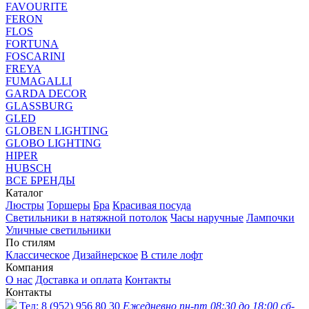
FAVOURITE
FERON
FLOS
FORTUNA
FOSCARINI
FREYA
FUMAGALLI
GARDA DECOR
GLASSBURG
GLED
GLOBEN LIGHTING
GLOBO LIGHTING
HIPER
HUBSCH
ВСЕ БРЕНДЫ
Каталог
Люстры
Торшеры
Бра
Красивая посуда
Светильники в натяжной потолок
Часы наручные
Лампочки
Уличные светильники
По стилям
Классическое
Дизайнерское
В стиле лофт
Компания
О нас
Доставка и оплата
Контакты
Контакты
Тел:
8 (952) 956 80 30
Ежедневно пн-пт 08:30 до 18:00 сб-