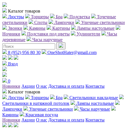
Каталог товаров
Люстры
Торшеры
Бра
Подсветка
Точечные
светильники
Споты
Лампочки
Уличные светильники
Звонки
Камины
Картины
Лампы настольные
Ночники
Подставки под цветы
Удлинители
Часы
деревянные
Часы наручные
8 (952) 956 80 30
OneShotHater@gmail.com
Вход
0
Новинки
Акции
О нас
Доставка и оплата
Контакты
Каталог товаров
Люстры
Торшеры
Бра
Светильники накладные
Светильники в натяжной потолок
Лампы настольные
Лампочки
Уличные светильники
Часы наручные
Камины
Красивая посуда
Новинки
Акции
О нас
Доставка и оплата
Контакты