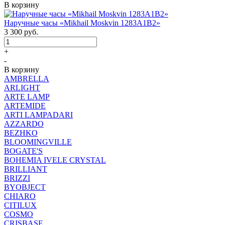
В корзину
Наручные часы «Mikhail Moskvin 1283A1B2»
3 300
руб.
+
-
В корзину
AMBRELLA
ARLIGHT
ARTE LAMP
ARTEMIDE
ARTI LAMPADARI
AZZARDO
BEZHKO
BLOOMINGVILLE
BOGATE'S
BOHEMIA IVELE CRYSTAL
BRILLIANT
BRIZZI
BYOBJECT
CHIARO
CITILUX
COSMO
CRISBASE