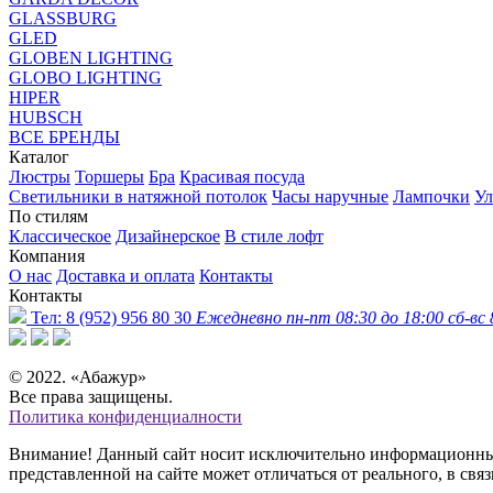
GLASSBURG
GLED
GLOBEN LIGHTING
GLOBO LIGHTING
HIPER
HUBSCH
ВСЕ БРЕНДЫ
Каталог
Люстры
Торшеры
Бра
Красивая посуда
Светильники в натяжной потолок
Часы наручные
Лампочки
Ул
По стилям
Классическое
Дизайнерское
В стиле лофт
Компания
О нас
Доставка и оплата
Контакты
Контакты
Тел:
8 (952) 956 80 30
Ежедневно пн-пт 08:30 до 18:00 сб-вс 
© 2022. «Абажур»
Все права защищены.
Политика конфиденциалности
Внимание! Данный сайт носит исключительно информационный 
представленной на сайте может отличаться от реального, в св