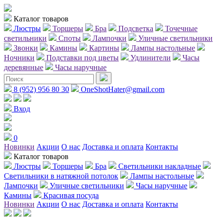
Каталог товаров
Люстры
Торшеры
Бра
Подсветка
Точечные
светильники
Споты
Лампочки
Уличные светильники
Звонки
Камины
Картины
Лампы настольные
Ночники
Подставки под цветы
Удлинители
Часы
деревянные
Часы наручные
8 (952) 956 80 30
OneShotHater@gmail.com
Вход
0
Новинки
Акции
О нас
Доставка и оплата
Контакты
Каталог товаров
Люстры
Торшеры
Бра
Светильники накладные
Светильники в натяжной потолок
Лампы настольные
Лампочки
Уличные светильники
Часы наручные
Камины
Красивая посуда
Новинки
Акции
О нас
Доставка и оплата
Контакты