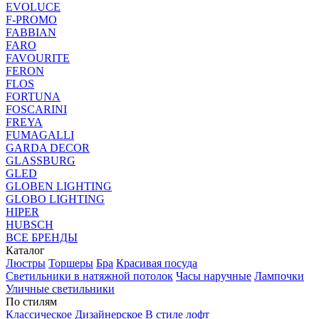
EVOLUCE
F-PROMO
FABBIAN
FARO
FAVOURITE
FERON
FLOS
FORTUNA
FOSCARINI
FREYA
FUMAGALLI
GARDA DECOR
GLASSBURG
GLED
GLOBEN LIGHTING
GLOBO LIGHTING
HIPER
HUBSCH
ВСЕ БРЕНДЫ
Каталог
Люстры
Торшеры
Бра
Красивая посуда
Светильники в натяжной потолок
Часы наручные
Лампочки
Уличные светильники
По стилям
Классическое
Дизайнерское
В стиле лофт