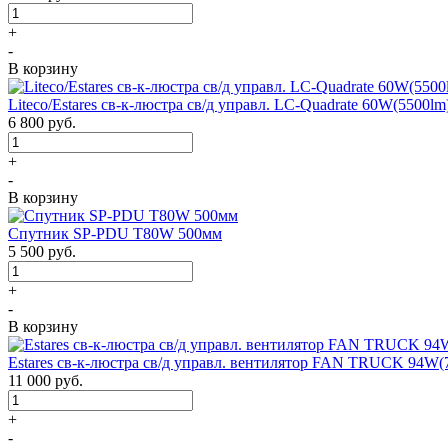
+
-
В корзину
Liteco/Estares св-к-люстра св/д управл. LC-Quadrate 60W(5500
6 800
руб.
+
-
В корзину
Спутник SP-PDU T80W 500мм
5 500
руб.
+
-
В корзину
Estares св-к-люстра св/д управл. вентилятор FAN TRUCK 94W(
11 000
руб.
+
-