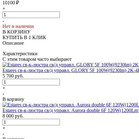
10100
₽
+
-
Нет в наличии
В КОРЗИНУ
КУПИТЬ В 1 КЛИК
Описание
Характеристики
С этим товаром часто выбирают
Estares св-к-люстра св/д управл. GLORY 5F 100W(9230lm) 2K-
5 700
руб.
+
-
В корзину
Estares св-к-люстра св/д управл. Aurora double 6F 120W(1200L
8 000
руб.
+
-