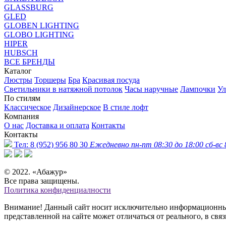
GLASSBURG
GLED
GLOBEN LIGHTING
GLOBO LIGHTING
HIPER
HUBSCH
ВСЕ БРЕНДЫ
Каталог
Люстры
Торшеры
Бра
Красивая посуда
Светильники в натяжной потолок
Часы наручные
Лампочки
Ул
По стилям
Классическое
Дизайнерское
В стиле лофт
Компания
О нас
Доставка и оплата
Контакты
Контакты
Тел:
8 (952) 956 80 30
Ежедневно пн-пт 08:30 до 18:00 сб-вс 
© 2022. «Абажур»
Все права защищены.
Политика конфиденциалности
Внимание! Данный сайт носит исключительно информационный 
представленной на сайте может отличаться от реального, в св