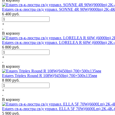
В корзину
Estares св-к-люстра св/д управл. SONNE 4R 90W(9000lm) 2K-4
6 400
руб.
+
-
В корзину
Estares св-к-люстра св/д управл. LORELEA R 60W (6000lm) 2K
6 800
руб.
+
-
В корзину
Estares Triplex Round R 108W(9450lm) 700×500х135мм
8 800
руб.
+
-
В корзину
Estares св-к-люстра св/д управл. ELLA 5F 70W(6600Lm) 2K-4K-
5 900
руб.