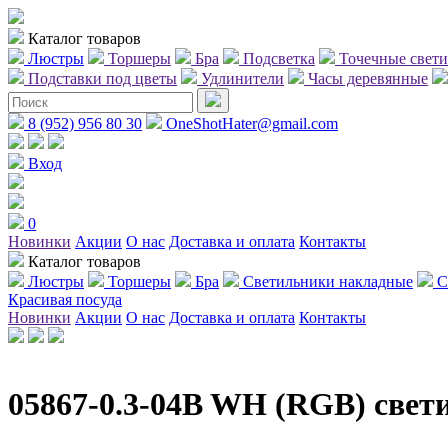
Каталог товаров
Люстры
Торшеры
Бра
Подсветка
Точечные свет
Подставки под цветы
Удлинители
Часы деревянные
8 (952) 956 80 30
OneShotHater@gmail.com
Вход
0
Новинки
Акции
О нас
Доставка и оплата
Контакты
Каталог товаров
Люстры
Торшеры
Бра
Светильники накладные
С
Красивая посуда
Новинки
Акции
О нас
Доставка и оплата
Контакты
05867-0.3-04B WH (RGB) све