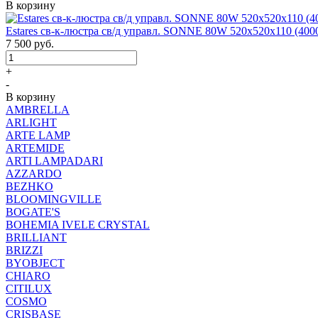
В корзину
Estares св-к-люстра св/д управл. SONNE 80W 520x520x110 (4000
7 500
руб.
+
-
В корзину
AMBRELLA
ARLIGHT
ARTE LAMP
ARTEMIDE
ARTI LAMPADARI
AZZARDO
BEZHKO
BLOOMINGVILLE
BOGATE'S
BOHEMIA IVELE CRYSTAL
BRILLIANT
BRIZZI
BYOBJECT
CHIARO
CITILUX
COSMO
CRISBASE