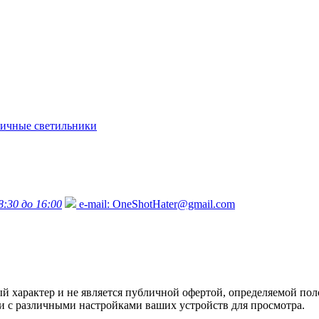
ичные светильники
8:30 до 16:00
e-mail:
OneShotHater@gmail.com
характер и не является публичной офертой, определяемой поло
язи с различными настройками ваших устройств для просмотра.