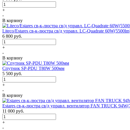
+
-
В корзину
Liteco/Estares св-к-люстра св/д управл. LC-Quadrate 60W(5500
6 800
руб.
+
-
В корзину
Спутник SP-PDU T80W 500мм
5 500
руб.
+
-
В корзину
Estares св-к-люстра св/д управл. вентилятор FAN TRUCK 94W(
11 000
руб.
+
-