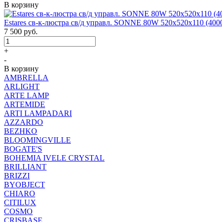
В корзину
Estares св-к-люстра св/д управл. SONNE 80W 520x520x110 (4000
7 500
руб.
+
-
В корзину
AMBRELLA
ARLIGHT
ARTE LAMP
ARTEMIDE
ARTI LAMPADARI
AZZARDO
BEZHKO
BLOOMINGVILLE
BOGATE'S
BOHEMIA IVELE CRYSTAL
BRILLIANT
BRIZZI
BYOBJECT
CHIARO
CITILUX
COSMO
CRISBASE