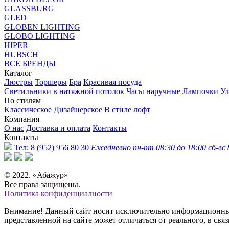
GLASSBURG
GLED
GLOBEN LIGHTING
GLOBO LIGHTING
HIPER
HUBSCH
ВСЕ БРЕНДЫ
Каталог
Люстры
Торшеры
Бра
Красивая посуда
Светильники в натяжной потолок
Часы наручные
Лампочки
Ул
По стилям
Классическое
Дизайнерское
В стиле лофт
Компания
О нас
Доставка и оплата
Контакты
Контакты
Тел:
8 (952) 956 80 30
Ежедневно пн-пт 08:30 до 18:00 сб-вс 
© 2022. «Абажур»
Все права защищены.
Политика конфиденциалности
Внимание! Данный сайт носит исключительно информационный 
представленной на сайте может отличаться от реального, в св