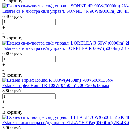
В корзину
Estares св-к-люстра св/д управл. SONNE 4R 90W(9000lm) 2K-4
6 400
руб.
+
-
В корзину
Estares св-к-люстра св/д управл. LORELEA R 60W (6000lm) 2K
6 800
руб.
+
-
В корзину
Estares Triplex Round R 108W(9450lm) 700×500х135мм
8 800
руб.
+
-
В корзину
Estares св-к-люстра св/д управл. ELLA 5F 70W(6600Lm) 2K-4K-
5 900
руб.