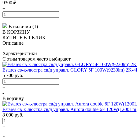
9300
₽
+
-
В наличии (1)
В КОРЗИНУ
КУПИТЬ В 1 КЛИК
Описание
Характеристики
С этим товаром часто выбирают
Estares св-к-люстра св/д управл. GLORY 5F 100W(9230lm) 2K-
5 700
руб.
+
-
В корзину
Estares св-к-люстра св/д управл. Aurora double 6F 120W(1200L
8 000
руб.
+
-