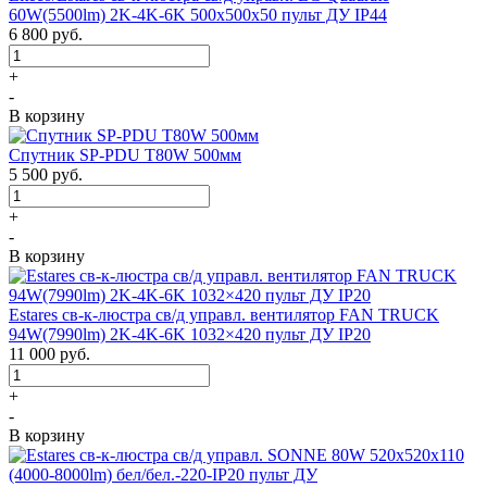
60W(5500lm) 2K-4K-6K 500x500x50 пульт ДУ IP44
6 800
руб.
+
-
В корзину
Спутник SP-PDU T80W 500мм
5 500
руб.
+
-
В корзину
Estares св-к-люстра св/д управл. вентилятор FAN TRUCK
94W(7990lm) 2K-4K-6K 1032×420 пульт ДУ IP20
11 000
руб.
+
-
В корзину