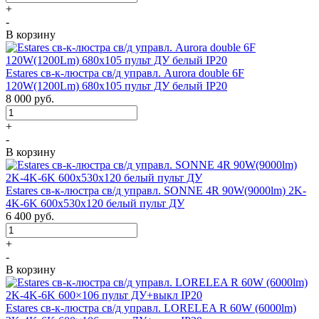
+
-
В корзину
Estares св-к-люстра св/д управл. Aurora double 6F
120W(1200Lm) 680х105 пульт ДУ белый IP20
8 000
руб.
+
-
В корзину
Estares св-к-люстра св/д управл. SONNE 4R 90W(9000lm) 2K-
4K-6K 600x530x120 белый пульт ДУ
6 400
руб.
+
-
В корзину
Estares св-к-люстра св/д управл. LORELEA R 60W (6000lm)