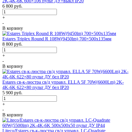
2K-4K-6K 600×106 пульт ДУ+выкл IP20
6 800
руб.
+
-
В корзину
Estares Triplex Round R 108W(9450lm) 700×500х135мм
8 800
руб.
+
-
В корзину
Estares св-к-люстра св/д управл. ELLA 5F 70W(6600Lm) 2K-
4K-6K 622×80 пульт ДУ бел IP20
5 900
руб.
+
-
В корзину
Liteco/Estares св-к-люстра св/д управл. LC-Quadrate