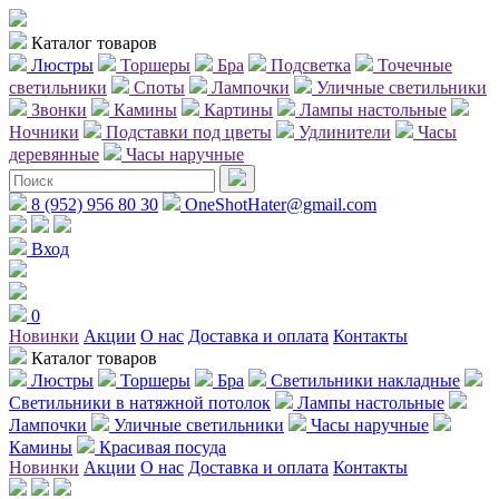
Каталог товаров
Люстры
Торшеры
Бра
Подсветка
Точечные
светильники
Споты
Лампочки
Уличные светильники
Звонки
Камины
Картины
Лампы настольные
Ночники
Подставки под цветы
Удлинители
Часы
деревянные
Часы наручные
8 (952) 956 80 30
OneShotHater@gmail.com
Вход
0
Новинки
Акции
О нас
Доставка и оплата
Контакты
Каталог товаров
Люстры
Торшеры
Бра
Светильники накладные
Светильники в натяжной потолок
Лампы настольные
Лампочки
Уличные светильники
Часы наручные
Камины
Красивая посуда
Новинки
Акции
О нас
Доставка и оплата
Контакты