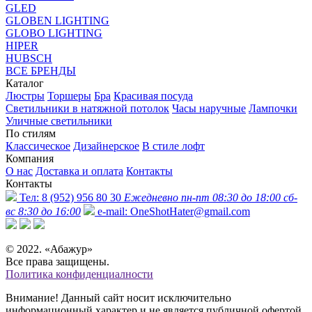
GLED
GLOBEN LIGHTING
GLOBO LIGHTING
HIPER
HUBSCH
ВСЕ БРЕНДЫ
Каталог
Люстры
Торшеры
Бра
Красивая посуда
Светильники в натяжной потолок
Часы наручные
Лампочки
Уличные светильники
По стилям
Классическое
Дизайнерское
В стиле лофт
Компания
О нас
Доставка и оплата
Контакты
Контакты
Тел:
8 (952) 956 80 30
Ежедневно пн-пт 08:30 до 18:00 сб-
вс 8:30 до 16:00
e-mail:
OneShotHater@gmail.com
© 2022. «Абажур»
Все права защищены.
Политика конфиденциалности
Внимание! Данный сайт носит исключительно
информационный характер и не является публичной офертой,