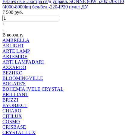
Estares св-к-люстра св/д управл. SONNE 80W 520x520x110
(4000-8000lm) бел/бел.-220-IP20 пульт ДУ
7 500
руб.
+
-
В корзину
AMBRELLA
ARLIGHT
ARTE LAMP
ARTEMIDE
ARTI LAMPADARI
AZZARDO
BEZHKO
BLOOMINGVILLE
BOGATE'S
BOHEMIA IVELE CRYSTAL
BRILLIANT
BRIZZI
BYOBJECT
CHIARO
CITILUX
COSMO
CRISBASE
CRYSTAL LUX