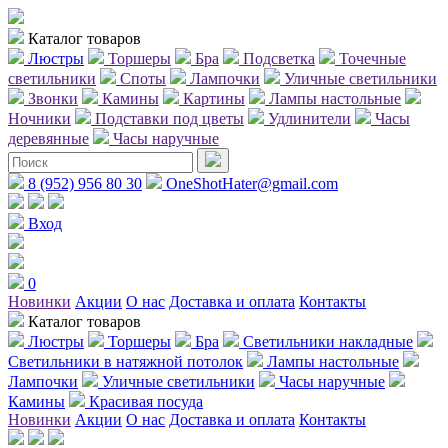
Каталог товаров
Люстры
Торшеры
Бра
Подсветка
Точечные
светильники
Споты
Лампочки
Уличные светильники
Звонки
Камины
Картины
Лампы настольные
Ночники
Подставки под цветы
Удлинители
Часы
деревянные
Часы наручные
8 (952) 956 80 30
OneShotHater@gmail.com
Вход
0
Новинки
Акции
О нас
Доставка и оплата
Контакты
Каталог товаров
Люстры
Торшеры
Бра
Светильники накладные
Светильники в натяжной потолок
Лампы настольные
Лампочки
Уличные светильники
Часы наручные
Камины
Красивая посуда
Новинки
Акции
О нас
Доставка и оплата
Контакты