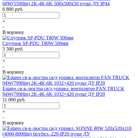
60W(5500lm) 2K-4K-6K 500x500x50 пульт ДУ IP44
6 800
руб.
+
-
В корзину
Спутник SP-PDU T80W 500мм
5 500
руб.
+
-
В корзину
Estares св-к-люстра св/д управл. вентилятор FAN TRUCK
94W(7990lm) 2K-4K-6K 1032×420 пульт ДУ IP20
11 000
руб.
+
-
В корзину