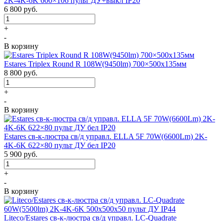
2K-4K-6K 600×106 пульт ДУ+выкл IP20
6 800
руб.
+
-
В корзину
Estares Triplex Round R 108W(9450lm) 700×500х135мм
8 800
руб.
+
-
В корзину
Estares св-к-люстра св/д управл. ELLA 5F 70W(6600Lm) 2K-
4K-6K 622×80 пульт ДУ бел IP20
5 900
руб.
+
-
В корзину
Liteco/Estares св-к-люстра св/д управл. LC-Quadrate