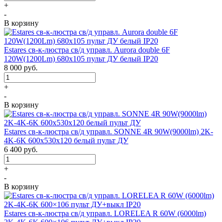
+
-
В корзину
Estares св-к-люстра св/д управл. Aurora double 6F
120W(1200Lm) 680х105 пульт ДУ белый IP20
8 000
руб.
+
-
В корзину
Estares св-к-люстра св/д управл. SONNE 4R 90W(9000lm) 2K-
4K-6K 600x530x120 белый пульт ДУ
6 400
руб.
+
-
В корзину
Estares св-к-люстра св/д управл. LORELEA R 60W (6000lm)